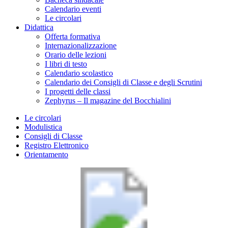
Calendario eventi
Le circolari
Didattica
Offerta formativa
Internazionalizzazione
Orario delle lezioni
I libri di testo
Calendario scolastico
Calendario dei Consigli di Classe e degli Scrutini
I progetti delle classi
Zephyrus – Il magazine del Bocchialini
Le circolari
Modulistica
Consigli di Classe
Registro Elettronico
Orientamento