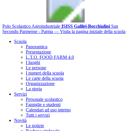
Polo Scolastico Agroindustriale
ISISS Galilei-Bocchialini
San
Secondo Parmense - Parma
— Visita la pagina iniziale della scuola
Scuola
Panoramica
Presentazione
L.T.O. FOOD FARM 4.0
I luoghi
Le persone
I numeri della scuola
Le carte della scuola
Organizzazione
La storia
Servizi
Personale scolastico
Famiglie e studenti
Calendari ad uso interno
Tutti i servizi
Novità
Le notizie
Bacheca sindacale