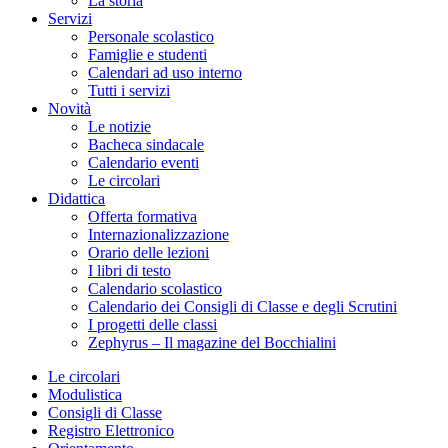
La storia
Servizi
Personale scolastico
Famiglie e studenti
Calendari ad uso interno
Tutti i servizi
Novità
Le notizie
Bacheca sindacale
Calendario eventi
Le circolari
Didattica
Offerta formativa
Internazionalizzazione
Orario delle lezioni
I libri di testo
Calendario scolastico
Calendario dei Consigli di Classe e degli Scrutini
I progetti delle classi
Zephyrus – Il magazine del Bocchialini
Le circolari
Modulistica
Consigli di Classe
Registro Elettronico