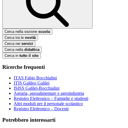
Cerca nella sezione
scuola
Cerca tra le
novità
Cerca nei
servizi
Cerca nella
didattica
Cerca in
tutto il sito
Ricerche frequenti
ITAS Fabio Bocchialini
ITIS Galileo Galilei
ISISS Galilei-Bocchialini
Agraria, agroalimentare e agroindustria
Registro Elettronico – Famiglie e studenti
Altri moduli per il personale scolastico
Registro Elettronico – Docenti
Potrebbero interessarti