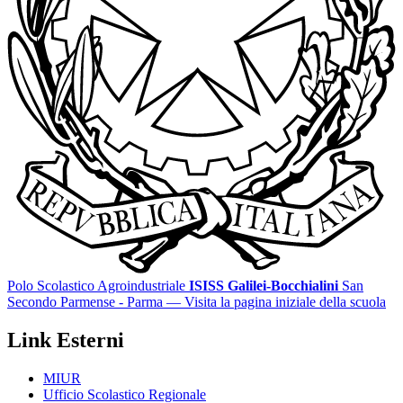
Polo Scolastico Agroindustriale
ISISS Galilei-Bocchialini
San
Secondo Parmense - Parma
— Visita la pagina iniziale della scuola
Link Esterni
MIUR
Ufficio Scolastico Regionale