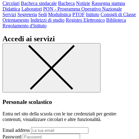
Circolari
Bacheca sindacale
Bacheca
Notizie
Rassegna stampa
Didattica
Laboratori
PON - Programma Operativo Nazionale
Servizi
Segreteria
Sedi
Modulistica
PTOF
Istituto
Consigli di Classe
Orientamento
Indirizzi di studio
Registro Elettronico
Biblioteca
Regolamento d'Istituto
Accedi ai servizi
Personale scolastico
Entra nel sito della scuola con le tue credenziali per gestire
contenuti, visualizzare circolari e altre funzionalità.
Email address
Password