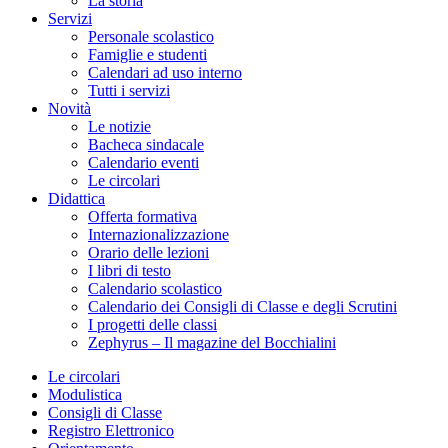
La storia
Servizi
Personale scolastico
Famiglie e studenti
Calendari ad uso interno
Tutti i servizi
Novità
Le notizie
Bacheca sindacale
Calendario eventi
Le circolari
Didattica
Offerta formativa
Internazionalizzazione
Orario delle lezioni
I libri di testo
Calendario scolastico
Calendario dei Consigli di Classe e degli Scrutini
I progetti delle classi
Zephyrus – Il magazine del Bocchialini
Le circolari
Modulistica
Consigli di Classe
Registro Elettronico