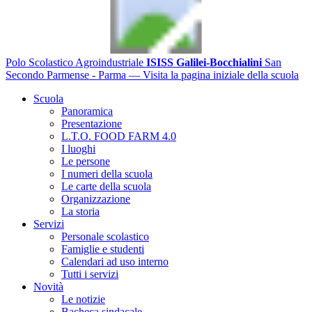
Polo Scolastico Agroindustriale
ISISS Galilei-Bocchialini
San
Secondo Parmense - Parma
— Visita la pagina iniziale della scuola
Scuola
Panoramica
Presentazione
L.T.O. FOOD FARM 4.0
I luoghi
Le persone
I numeri della scuola
Le carte della scuola
Organizzazione
La storia
Servizi
Personale scolastico
Famiglie e studenti
Calendari ad uso interno
Tutti i servizi
Novità
Le notizie
Bacheca sindacale