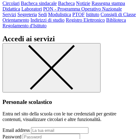
Circolari
Bacheca sindacale
Bacheca
Notizie
Rassegna stampa
Didattica
Laboratori
PON - Programma Operativo Nazionale
Servizi
Segreteria
Sedi
Modulistica
PTOF
Istituto
Consigli di Classe
Orientamento
Indirizzi di studio
Registro Elettronico
Biblioteca
Regolamento d'Istituto
Accedi ai servizi
Personale scolastico
Entra nel sito della scuola con le tue credenziali per gestire
contenuti, visualizzare circolari e altre funzionalità.
Email address
Password