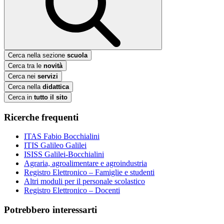
Cerca nella sezione
scuola
Cerca tra le
novità
Cerca nei
servizi
Cerca nella
didattica
Cerca in
tutto il sito
Ricerche frequenti
ITAS Fabio Bocchialini
ITIS Galileo Galilei
ISISS Galilei-Bocchialini
Agraria, agroalimentare e agroindustria
Registro Elettronico – Famiglie e studenti
Altri moduli per il personale scolastico
Registro Elettronico – Docenti
Potrebbero interessarti