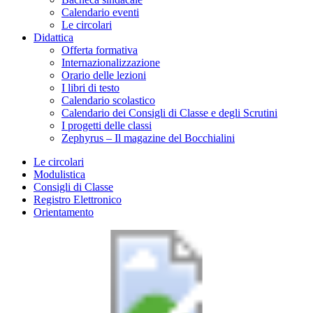
Calendario eventi
Le circolari
Didattica
Offerta formativa
Internazionalizzazione
Orario delle lezioni
I libri di testo
Calendario scolastico
Calendario dei Consigli di Classe e degli Scrutini
I progetti delle classi
Zephyrus – Il magazine del Bocchialini
Le circolari
Modulistica
Consigli di Classe
Registro Elettronico
Orientamento