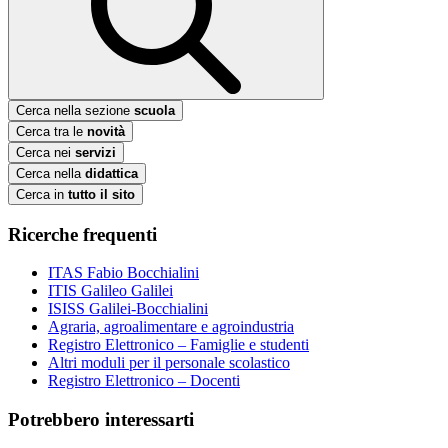
Cerca nella sezione
scuola
Cerca tra le
novità
Cerca nei
servizi
Cerca nella
didattica
Cerca in
tutto il sito
Ricerche frequenti
ITAS Fabio Bocchialini
ITIS Galileo Galilei
ISISS Galilei-Bocchialini
Agraria, agroalimentare e agroindustria
Registro Elettronico – Famiglie e studenti
Altri moduli per il personale scolastico
Registro Elettronico – Docenti
Potrebbero interessarti