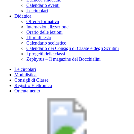
Calendario eventi
Le circolari
Didattica
Offerta formativa
Internazionalizzazione
Orario delle lezioni
I libri di testo
Calendario scolastico
Calendario dei Consigli di Classe e degli Scrutini
I progetti delle classi
Zephyrus – Il magazine del Bocchialini
Le circolari
Modulistica
Consigli di Classe
Registro Elettronico
Orientamento