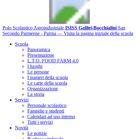
Polo Scolastico Agroindustriale
ISISS Galilei-Bocchialini
San
Secondo Parmense - Parma
— Visita la pagina iniziale della scuola
Scuola
Panoramica
Presentazione
L.T.O. FOOD FARM 4.0
I luoghi
Le persone
I numeri della scuola
Le carte della scuola
Organizzazione
La storia
Servizi
Personale scolastico
Famiglie e studenti
Calendari ad uso interno
Tutti i servizi
Novità
Le notizie
Bacheca sindacale