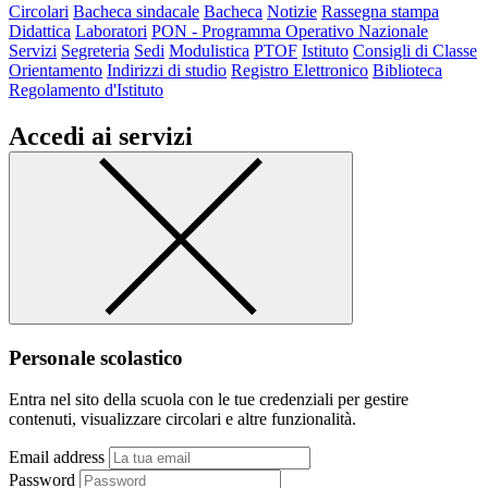
Circolari
Bacheca sindacale
Bacheca
Notizie
Rassegna stampa
Didattica
Laboratori
PON - Programma Operativo Nazionale
Servizi
Segreteria
Sedi
Modulistica
PTOF
Istituto
Consigli di Classe
Orientamento
Indirizzi di studio
Registro Elettronico
Biblioteca
Regolamento d'Istituto
Accedi ai servizi
Personale scolastico
Entra nel sito della scuola con le tue credenziali per gestire
contenuti, visualizzare circolari e altre funzionalità.
Email address
Password