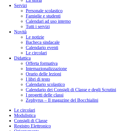
La storia
Servizi
Personale scolastico
Famiglie e studenti
Calendari ad uso interno
Tutti i servizi
Novità
Le notizie
Bacheca sindacale
Calendario eventi
Le circolari
Didattica
Offerta formativa
Internazionalizzazione
Orario delle lezioni
I libri di testo
Calendario scolastico
Calendario dei Consigli di Classe e degli Scrutini
I progetti delle classi
Zephyrus – Il magazine del Bocchialini
Le circolari
Modulistica
Consigli di Classe
Registro Elettronico