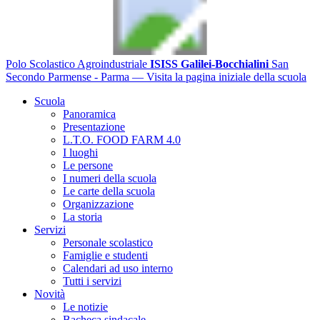
Polo Scolastico Agroindustriale
ISISS Galilei-Bocchialini
San
Secondo Parmense - Parma
— Visita la pagina iniziale della scuola
Scuola
Panoramica
Presentazione
L.T.O. FOOD FARM 4.0
I luoghi
Le persone
I numeri della scuola
Le carte della scuola
Organizzazione
La storia
Servizi
Personale scolastico
Famiglie e studenti
Calendari ad uso interno
Tutti i servizi
Novità
Le notizie
Bacheca sindacale