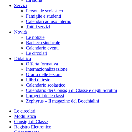
La storia
Servizi
Personale scolastico
Famiglie e studenti
Calendari ad uso interno
Tutti i servizi
Novità
Le notizie
Bacheca sindacale
Calendario eventi
Le circolari
Didattica
Offerta formativa
Internazionalizzazione
Orario delle lezioni
I libri di testo
Calendario scolastico
Calendario dei Consigli di Classe e degli Scrutini
I progetti delle classi
Zephyrus – Il magazine del Bocchialini
Le circolari
Modulistica
Consigli di Classe
Registro Elettronico