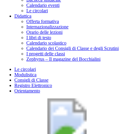
Calendario eventi
Le circolari
Didattica
Offerta formativa
Internazionalizzazione
Orario delle lezioni
I libri di testo
Calendario scolastico
Calendario dei Consigli di Classe e degli Scrutini
I progetti delle classi
Zephyrus – Il magazine del Bocchialini
Le circolari
Modulistica
Consigli di Classe
Registro Elettronico
Orientamento