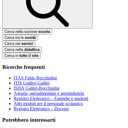
Cerca nella sezione
scuola
Cerca tra le
novità
Cerca nei
servizi
Cerca nella
didattica
Cerca in
tutto il sito
Ricerche frequenti
ITAS Fabio Bocchialini
ITIS Galileo Galilei
ISISS Galilei-Bocchialini
Agraria, agroalimentare e agroindustria
Registro Elettronico – Famiglie e studenti
Altri moduli per il personale scolastico
Registro Elettronico – Docenti
Potrebbero interessarti