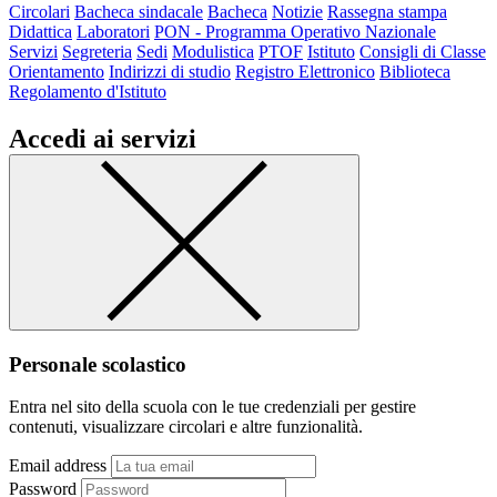
Circolari
Bacheca sindacale
Bacheca
Notizie
Rassegna stampa
Didattica
Laboratori
PON - Programma Operativo Nazionale
Servizi
Segreteria
Sedi
Modulistica
PTOF
Istituto
Consigli di Classe
Orientamento
Indirizzi di studio
Registro Elettronico
Biblioteca
Regolamento d'Istituto
Accedi ai servizi
Personale scolastico
Entra nel sito della scuola con le tue credenziali per gestire
contenuti, visualizzare circolari e altre funzionalità.
Email address
Password