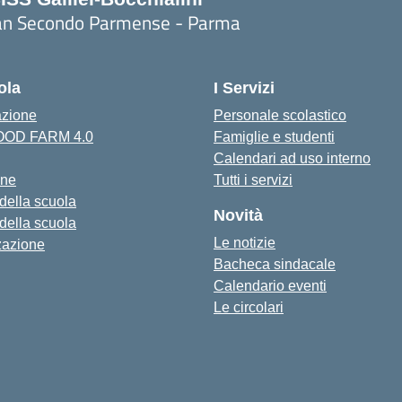
an Secondo Parmense - Parma
Visita la pagina iniziale della scuola
ola
I Servizi
azione
Personale scolastico
FOOD FARM 4.0
Famiglie e studenti
Calendari ad uso interno
one
Tutti i servizi
 della scuola
Novità
 della scuola
Le notizie
zazione
Bacheca sindacale
Calendario eventi
Le circolari