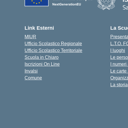
S
— 
Link Esterni
La Scu
MIUR
Present
Ufficio Scolastico Regionale
L.T.O. 
Ufficio Scolastico Territoriale
I luoghi
Scuola in Chiaro
Le pers
Iscrizioni On Line
I numeri
Invalsi
Le carte
Comune
Organiz
La storia