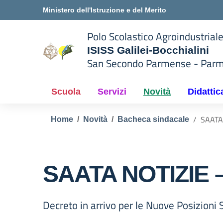
Vai ai contenuti
Vai al menu di navigazione
Vai al footer
Ministero dell'Istruzione e del Merito
Polo Scolastico Agroindustrial
ISISS Galilei-Bocchialini
San Secondo Parmense - Par
— Visita la pagina iniziale del
 della scuola
Scuola
Servizi
Novità
Didattic
SAATA
Home
Novità
Bacheca sindacale
SAATA NOTIZIE –
Decreto in arrivo per le Nuove Posizioni 