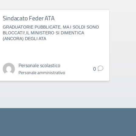
Sindacato Feder ATA
Fede
GRADUATORIE PUBBLICATE, MA I SOLDI SONO
IMMIS
BLOCCATI!,IL MINISTERO SI DIMENTICA
PUBBL
(ANCORA) DEGLI ATA
DAL 
Personale scolastico
0
Personale amministrativo