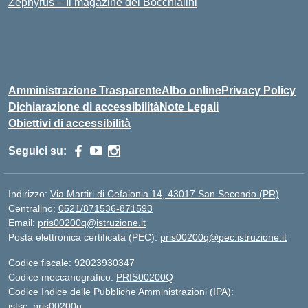
Zephyrus – Il magazine del Bocchialini
Amministrazione Trasparente
Albo online
Privacy Policy
Dichiarazione di accessibilità
Note Legali
Obiettivi di accessibilità
Seguici su:
Indirizzo:
Via Martiri di Cefalonia 14, 43017 San Secondo (PR)
Centralino:
0521/871536-871593
Email:
pris00200q@istruzione.it
Posta elettronica certificata (PEC):
pris00200q@pec.istruzione.it
Codice fiscale: 92023930347
Codice meccanografico:
PRIS00200Q
Codice Indice delle Pubbliche Amministrazioni (IPA):
istsc_pris00200q