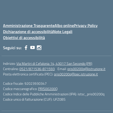
Amministrazione Trasparente
Albo online
Privacy Policy
Dichiarazione di accessibilità
Note Legali
Obiettivi di accessibilità
Seguici su:
Indirizzo:
Via Martiri di Cefalonia 14, 43017 San Secondo (PR)
Centralino:
0521/871536-871593
Email:
pris00200q@istruzione.it
Posta elettronica certificata (PEC):
pris00200q@pec.istruzione.it
Codice fiscale: 92023930347
Codice meccanografico:
PRIS00200Q
Codice Indice delle Pubbliche Amministrazioni (IPA): istsc_pris00200q
Codice unico di fatturazione (CUF): UFZ0BS