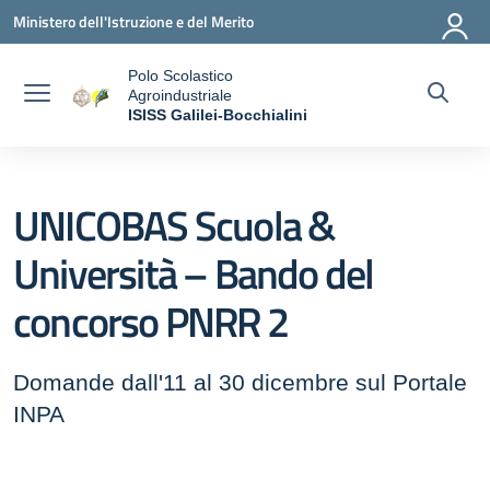
Vai ai contenuti
Vai al menu di navigazione
Vai al footer
Ministero dell'Istruzione e del Merito
Polo Scolastico
Agroindustriale
a
ISISS Galilei-Bocchialini
— Visita la pagina iniziale della scuola
UNICOBAS Scuola &
Università – Bando del
concorso PNRR 2
Domande dall'11 al 30 dicembre sul Portale
INPA