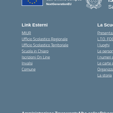
S
— 
Link Esterni
La Scu
MIUR
Presenta
Ufficio Scolastico Regionale
L.T.O. F
Ufficio Scolastico Territoriale
I luoghi
Scuola in Chiaro
Le perso
Iscrizioni On Line
I numeri 
Invalsi
Le carte 
Comune
Organizz
La storia