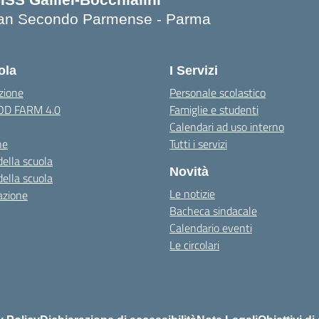
an Secondo Parmense - Parma
Visita la pagina iniziale della scuola
ola
I Servizi
zione
Personale scolastico
OOD FARM 4.0
Famiglie e studenti
Calendari ad uso interno
ne
Tutti i servizi
della scuola
Novità
della scuola
Le notizie
azione
Bacheca sindacale
Calendario eventi
Le circolari