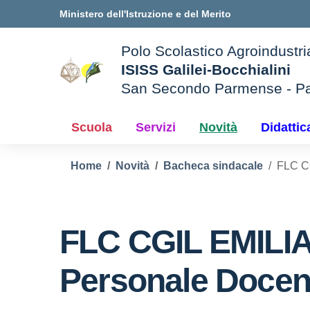
Vai ai contenuti
Vai al menu di navigazione
Vai al footer
Ministero dell'Istruzione e del Merito
Polo Scolastico Agroindustri
ISISS Galilei-Bocchialini
San Secondo Parmense - P
— Visita la pagina iniziale d
e della scuola
Scuola
Servizi
Novità
Didattic
Home
Novità
Bacheca sindacale
FLC C
FLC CGIL EMILI
Personale Docen