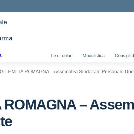
ale
arma
ella scuola
a
Le circolari
Modulistica
Consigli 
GIL EMILIA ROMAGNA – Assemblea Sindacale Personale Doc
A ROMAGNA – Assemb
te