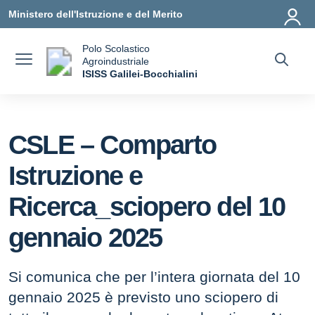
Vai ai contenuti
Vai al menu di navigazione
Vai al footer
Ministero dell'Istruzione e del Merito
Polo Scolastico
Agroindustriale
a
ISISS Galilei-Bocchialini
— Visita la pagina iniziale della scuola
CSLE – Comparto
Istruzione e
Ricerca_sciopero del 10
gennaio 2025
Si comunica che per l’intera giornata del 10
gennaio 2025 è previsto uno sciopero di