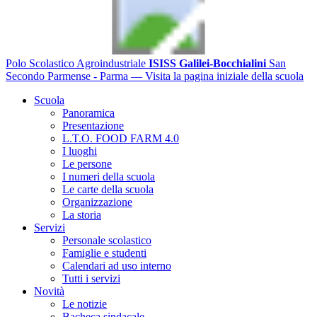
Polo Scolastico Agroindustriale
ISISS Galilei-Bocchialini
San
Secondo Parmense - Parma
— Visita la pagina iniziale della scuola
Scuola
Panoramica
Presentazione
L.T.O. FOOD FARM 4.0
I luoghi
Le persone
I numeri della scuola
Le carte della scuola
Organizzazione
La storia
Servizi
Personale scolastico
Famiglie e studenti
Calendari ad uso interno
Tutti i servizi
Novità
Le notizie
Bacheca sindacale