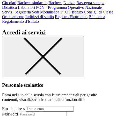
Circolari
Bacheca sindacale
Bacheca
Notizie
Rassegna stampa
Didattica
Laboratori
PON - Programma Operativo Nazionale
Servizi
Segreteria
Sedi
Modulistica
PTOF
Istituto
Consigli di Classe
Orientamento
Indirizzi di studio
Registro Elettronico
Biblioteca
Regolamento d'Istituto
Accedi ai servizi
Personale scolastico
Entra nel sito della scuola con le tue credenziali per gestire
contenuti, visualizzare circolari e altre funzionalità.
Email address
Password