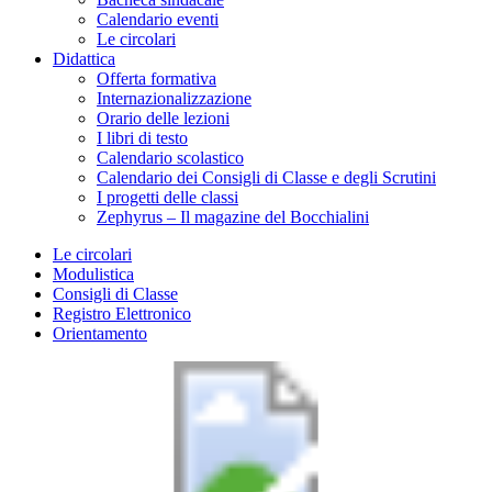
Calendario eventi
Le circolari
Didattica
Offerta formativa
Internazionalizzazione
Orario delle lezioni
I libri di testo
Calendario scolastico
Calendario dei Consigli di Classe e degli Scrutini
I progetti delle classi
Zephyrus – Il magazine del Bocchialini
Le circolari
Modulistica
Consigli di Classe
Registro Elettronico
Orientamento