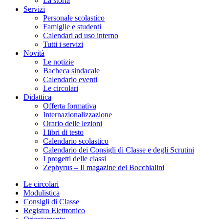
La storia
Servizi
Personale scolastico
Famiglie e studenti
Calendari ad uso interno
Tutti i servizi
Novità
Le notizie
Bacheca sindacale
Calendario eventi
Le circolari
Didattica
Offerta formativa
Internazionalizzazione
Orario delle lezioni
I libri di testo
Calendario scolastico
Calendario dei Consigli di Classe e degli Scrutini
I progetti delle classi
Zephyrus – Il magazine del Bocchialini
Le circolari
Modulistica
Consigli di Classe
Registro Elettronico