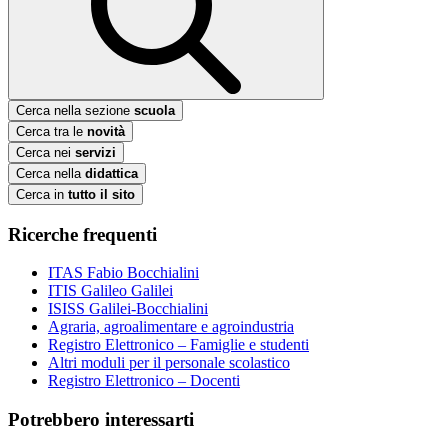
Cerca nella sezione
scuola
Cerca tra le
novità
Cerca nei
servizi
Cerca nella
didattica
Cerca in
tutto il sito
Ricerche frequenti
ITAS Fabio Bocchialini
ITIS Galileo Galilei
ISISS Galilei-Bocchialini
Agraria, agroalimentare e agroindustria
Registro Elettronico – Famiglie e studenti
Altri moduli per il personale scolastico
Registro Elettronico – Docenti
Potrebbero interessarti