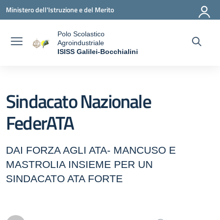
Vai ai contenuti
Vai al menu di navigazione
Vai al footer
Ministero dell'Istruzione e del Merito
Polo Scolastico
Agroindustriale
a
ISISS Galilei-Bocchialini
— Visita la pagina iniziale della scuola
Sindacato Nazionale
FederATA
DAI FORZA AGLI ATA- MANCUSO E
MASTROLIA INSIEME PER UN
SINDACATO ATA FORTE