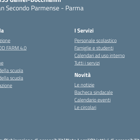
an Secondo Parmense - Parma
Visita la pagina iniziale della scuola
la
I Servizi
zione
Personale scolastico
OOD FARM 4.0
Famiglie e studenti
Calendari ad uso interno
ne
Tutti i servizi
della scuola
Novità
della scuola
Le notizie
azione
Bacheca sindacale
Calendario eventi
Le circolari