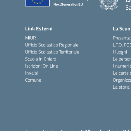
S
— 
Link Esterni
La Scuo
MIUR
Presenta
Ufficio Scolastico Regionale
L.T.O. F
Ufficio Scolastico Territoriale
I luoghi
Scuola in Chiaro
Le perso
Iscrizioni On Line
I numeri 
Invalsi
Le carte 
Comune
Organizz
La storia