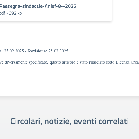
Rassegna-sindacale-Anief-8--2025
pdf - 392 kb
o:
Revisione:
25.02.2025
-
25.02.2025
e diversamente specificato, questo articolo è stato rilasciato sotto Licenza Cr
Circolari, notizie, eventi correlati