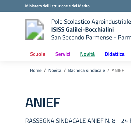
Vai ai contenuti
Vai al menu di navigazione
Vai al footer
Ministero dell'Istruzione e del Merito
Polo Scolastico Agroindustrial
ISISS Galilei-Bocchialini
San Secondo Parmense - Par
 della scuola
— Visita la pagina iniziale del
Scuola
Servizi
Novità
Didattica
Home
Novità
Bacheca sindacale
ANIEF
ANIEF
RASSEGNA SINDACALE ANIEF N. 8 - 24