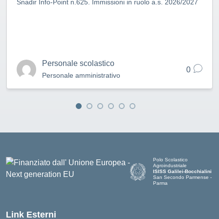
Snadir Info-Point n.625. Immissioni in ruolo a.s. 2026/2027
Personale scolastico
0
Personale amministrativo
Polo Scolastico
Agroindustriale
ISISS Galilei-Bocchialini
San Secondo Parmense -
Parma
— Visita la pagina iniziale de
Link Esterni