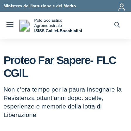
Vai ai contenuti
Vai al menu di navigazione
Vai al footer
Ministero dell'Istruzione e del Merito
Polo Scolastico
Agroindustriale
a
ISISS Galilei-Bocchialini
— Visita la pagina iniziale della scuola
Proteo Far Sapere- FLC
CGIL
Non c’era tempo per la paura Insegnare la
Resistenza ottant’anni dopo: scelte,
esperienze e memorie della lotta di
Liberazione