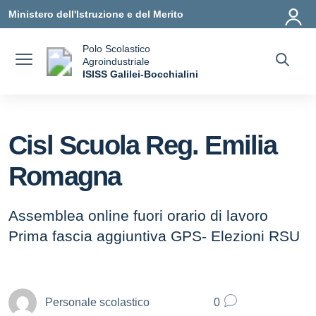
Vai ai contenuti
Vai al menu di navigazione
Vai al footer
Ministero dell'Istruzione e del Merito
Polo Scolastico
Agroindustriale
a
ISISS Galilei-Bocchialini
— Visita la pagina iniziale della scuola
Cisl Scuola Reg. Emilia
Romagna
Assemblea online fuori orario di lavoro
Prima fascia aggiuntiva GPS- Elezioni RSU
Personale scolastico
0