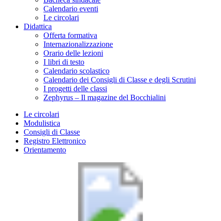
Calendario eventi
Le circolari
Didattica
Offerta formativa
Internazionalizzazione
Orario delle lezioni
I libri di testo
Calendario scolastico
Calendario dei Consigli di Classe e degli Scrutini
I progetti delle classi
Zephyrus – Il magazine del Bocchialini
Le circolari
Modulistica
Consigli di Classe
Registro Elettronico
Orientamento