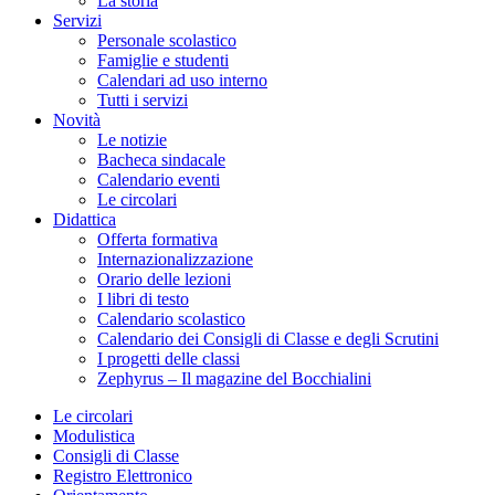
La storia
Servizi
Personale scolastico
Famiglie e studenti
Calendari ad uso interno
Tutti i servizi
Novità
Le notizie
Bacheca sindacale
Calendario eventi
Le circolari
Didattica
Offerta formativa
Internazionalizzazione
Orario delle lezioni
I libri di testo
Calendario scolastico
Calendario dei Consigli di Classe e degli Scrutini
I progetti delle classi
Zephyrus – Il magazine del Bocchialini
Le circolari
Modulistica
Consigli di Classe
Registro Elettronico