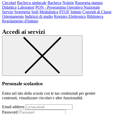
Circolari
Bacheca sindacale
Bacheca
Notizie
Rassegna stampa
Didattica
Laboratori
PON - Programma Operativo Nazionale
Servizi
Segreteria
Sedi
Modulistica
PTOF
Istituto
Consigli di Classe
Orientamento
Indirizzi di studio
Registro Elettronico
Biblioteca
Regolamento d'Istituto
Accedi ai servizi
Personale scolastico
Entra nel sito della scuola con le tue credenziali per gestire
contenuti, visualizzare circolari e altre funzionalità.
Email address
Password