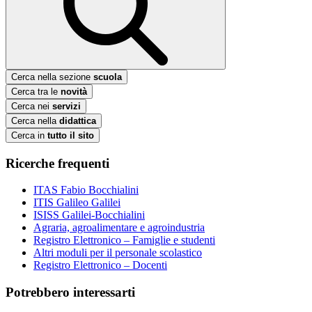
Cerca nella sezione
scuola
Cerca tra le
novità
Cerca nei
servizi
Cerca nella
didattica
Cerca in
tutto il sito
Ricerche frequenti
ITAS Fabio Bocchialini
ITIS Galileo Galilei
ISISS Galilei-Bocchialini
Agraria, agroalimentare e agroindustria
Registro Elettronico – Famiglie e studenti
Altri moduli per il personale scolastico
Registro Elettronico – Docenti
Potrebbero interessarti