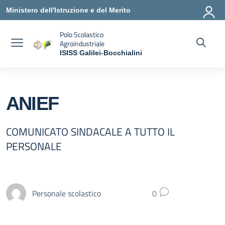
Vai ai contenuti
Vai al menu di navigazione
Vai al footer
Ministero dell'Istruzione e del Merito
Polo Scolastico
Agroindustriale
ISISS Galilei-Bocchialini
— Visita la pagina iniziale della scuola
ANIEF
COMUNICATO SINDACALE A TUTTO IL
PERSONALE
Personale scolastico
0