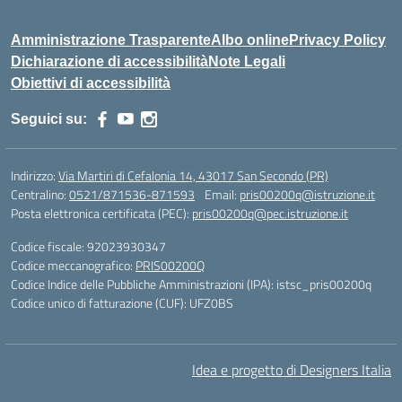
Amministrazione Trasparente
Albo online
Privacy Policy
Dichiarazione di accessibilità
Note Legali
Obiettivi di accessibilità
Seguici su:
Indirizzo:
Via Martiri di Cefalonia 14, 43017 San Secondo (PR)
Centralino:
0521/871536-871593
Email:
pris00200q@istruzione.it
Posta elettronica certificata (PEC):
pris00200q@pec.istruzione.it
Codice fiscale: 92023930347
Codice meccanografico:
PRIS00200Q
Codice Indice delle Pubbliche Amministrazioni (IPA): istsc_pris00200q
Codice unico di fatturazione (CUF): UFZ0BS
Idea e progetto di Designers Italia