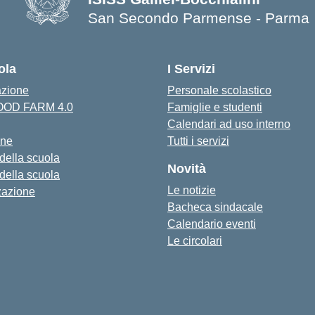
San Secondo Parmense - Parma
— Visita la pagina iniziale della s
ola
I Servizi
azione
Personale scolastico
FOOD FARM 4.0
Famiglie e studenti
Calendari ad uso interno
one
Tutti i servizi
 della scuola
Novità
 della scuola
Le notizie
zazione
Bacheca sindacale
Calendario eventi
Le circolari