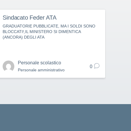
Sindacato Feder ATA
Fede
GRADUATORIE PUBBLICATE, MA I SOLDI SONO
IMMIS
BLOCCATI!,IL MINISTERO SI DIMENTICA
PUBBL
(ANCORA) DEGLI ATA
DAL 
Personale scolastico
0
Personale amministrativo