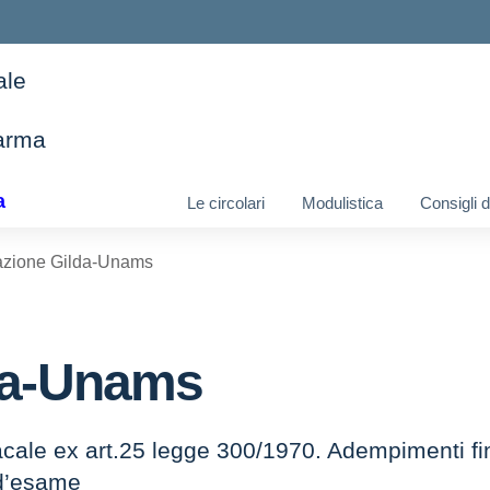
ale
arma
ella scuola
a
Le circolari
Modulistica
Consigli 
azione Gilda-Unams
da-Unams
ndacale ex art.25 legge 300/1970. Adempimenti f
 d’esame