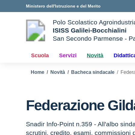
Vai ai contenuti
Vai al menu di navigazione
Vai al footer
Ministero dell'Istruzione e del Merito
Polo Scolastico Agroindustri
ISISS Galilei-Bocchialini
San Secondo Parmense - P
— Visita la pagina iniziale d
e della scuola
Scuola
Servizi
Novità
Didattic
Home
Novità
Bacheca sindacale
Feder
Federazione Gil
Snadir Info-Point n.359 - All'albo si
scrutini, credito, esami, commissioni