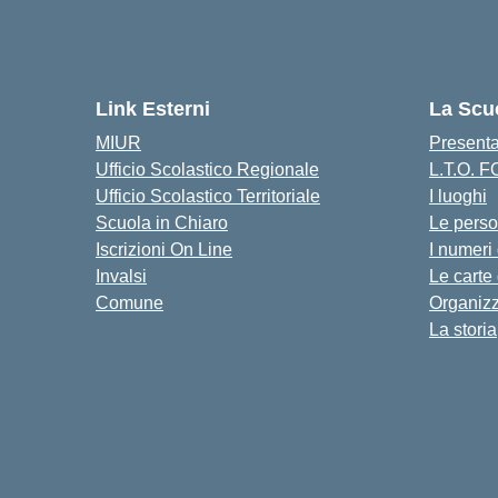
Link Esterni
La Scu
MIUR
Present
Ufficio Scolastico Regionale
L.T.O. 
Ufficio Scolastico Territoriale
I luoghi
Scuola in Chiaro
Le pers
Iscrizioni On Line
I numeri
Invalsi
Le carte
Comune
Organiz
La storia