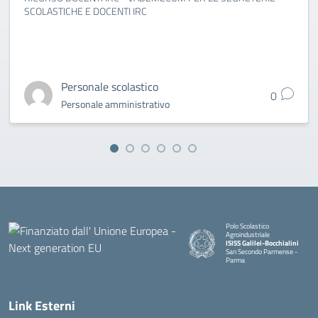
SCOLASTICHE E DOCENTI IRC
Personale scolastico
0
Personale amministrativo
Polo Scolastico
Agroindustriale
ISISS Galilei-Bocchialini
San Secondo Parmense -
Parma
— Visita la pagina iniziale della 
Link Esterni