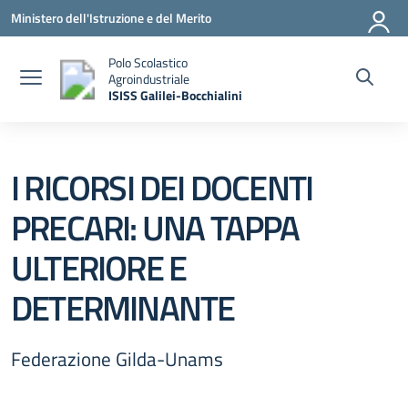
Vai ai contenuti
Vai al menu di navigazione
Vai al footer
Ministero dell'Istruzione e del Merito
Polo Scolastico
Agroindustriale
ISISS Galilei-Bocchialini
— Visita la pagina iniziale della scuola
I RICORSI DEI DOCENTI
PRECARI: UNA TAPPA
ULTERIORE E
DETERMINANTE
Federazione Gilda-Unams