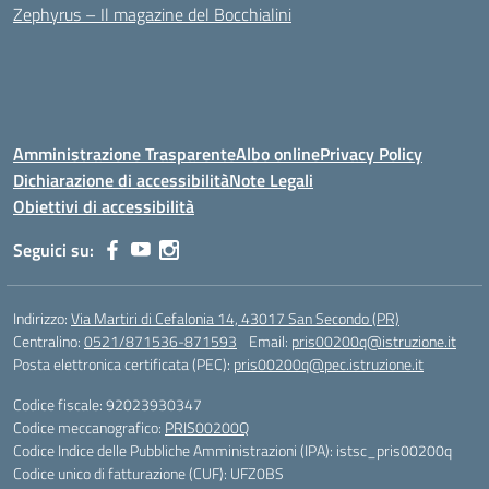
Zephyrus – Il magazine del Bocchialini
Amministrazione Trasparente
Albo online
Privacy Policy
Dichiarazione di accessibilità
Note Legali
Obiettivi di accessibilità
Seguici su:
Indirizzo:
Via Martiri di Cefalonia 14, 43017 San Secondo (PR)
Centralino:
0521/871536-871593
Email:
pris00200q@istruzione.it
Posta elettronica certificata (PEC):
pris00200q@pec.istruzione.it
Codice fiscale: 92023930347
Codice meccanografico:
PRIS00200Q
Codice Indice delle Pubbliche Amministrazioni (IPA): istsc_pris00200q
Codice unico di fatturazione (CUF): UFZ0BS