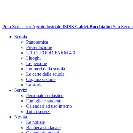
Polo Scolastico Agroindustriale
ISISS Galilei-Bocchialini
San Secon
Scuola
Panoramica
Presentazione
L.T.O. FOOD FARM 4.0
I luoghi
Le persone
I numeri della scuola
Le carte della scuola
Organizzazione
La storia
Servizi
Personale scolastico
Famiglie e studenti
Calendari ad uso interno
Tutti i servizi
Novità
Le notizie
Bacheca sindacale
Calendario eventi