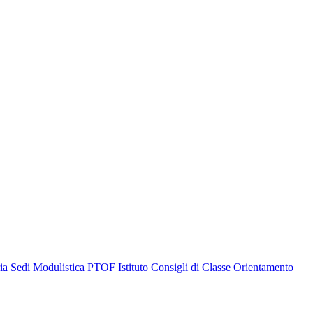
ia
Sedi
Modulistica
PTOF
Istituto
Consigli di Classe
Orientamento