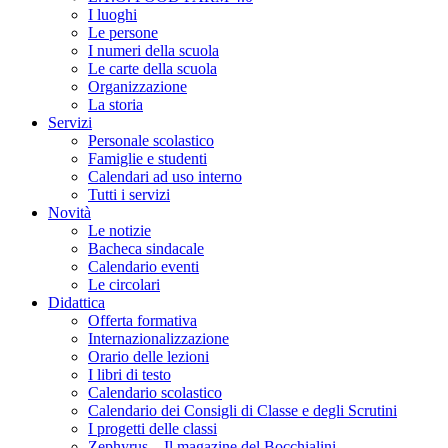
I luoghi
Le persone
I numeri della scuola
Le carte della scuola
Organizzazione
La storia
Servizi
Personale scolastico
Famiglie e studenti
Calendari ad uso interno
Tutti i servizi
Novità
Le notizie
Bacheca sindacale
Calendario eventi
Le circolari
Didattica
Offerta formativa
Internazionalizzazione
Orario delle lezioni
I libri di testo
Calendario scolastico
Calendario dei Consigli di Classe e degli Scrutini
I progetti delle classi
Zephyrus – Il magazine del Bocchialini