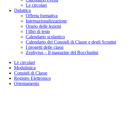
Le circolari
Didattica
Offerta formativa
Internazionalizzazione
Orario delle lezioni
I libri di testo
Calendario scolastico
Calendario dei Consigli di Classe e degli Scrutini
I progetti delle classi
Zephyrus – Il magazine del Bocchialini
Le circolari
Modulistica
Consigli di Classe
Registro Elettronico
Orientamento