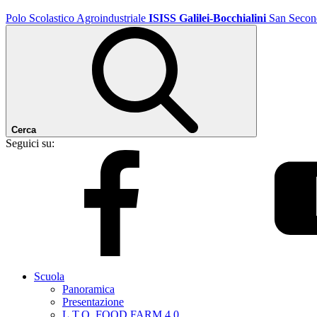
Polo Scolastico Agroindustriale
ISISS Galilei-Bocchialini
San Secon
Cerca
Seguici su:
Scuola
Panoramica
Presentazione
L.T.O. FOOD FARM 4.0