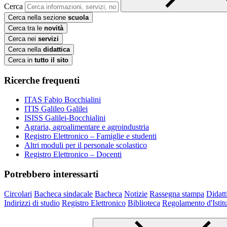
Cerca
Cerca nella sezione
scuola
Cerca tra le
novità
Cerca nei
servizi
Cerca nella
didattica
Cerca in
tutto il sito
Ricerche frequenti
ITAS Fabio Bocchialini
ITIS Galileo Galilei
ISISS Galilei-Bocchialini
Agraria, agroalimentare e agroindustria
Registro Elettronico – Famiglie e studenti
Altri moduli per il personale scolastico
Registro Elettronico – Docenti
Potrebbero interessarti
Circolari
Bacheca sindacale
Bacheca
Notizie
Rassegna stampa
Didatt
Indirizzi di studio
Registro Elettronico
Biblioteca
Regolamento d'Istit