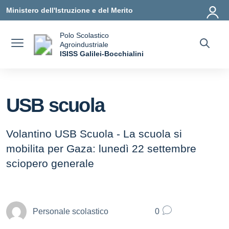
Vai ai contenuti
Vai al menu di navigazione
Vai al footer
Ministero dell'Istruzione e del Merito
Polo Scolastico
Agroindustriale
a
ISISS Galilei-Bocchialini
— Visita la pagina iniziale della scuola
USB scuola
Volantino USB Scuola - La scuola si
mobilita per Gaza: lunedì 22 settembre
sciopero generale
Personale scolastico
0