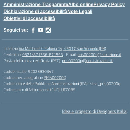
Amministrazione Trasparente
Albo online
Privacy Policy
Dichiarazione di accessibilità
Note Legali
Obiettivi di accessibilità
Seguici su:
Indirizzo:
Via Martiri di Cefalonia 14, 43017 San Secondo (PR)
Centralino:
0521/871536-871593
Email:
pris00200q@istruzione.it
Posta elettronica certificata (PEC):
pris00200q@pec.istruzione.it
Codice fiscale: 92023930347
Codice meccanografico:
PRIS00200Q
Codice Indice delle Pubbliche Amministrazioni (IPA): istsc_pris00200q
Codice unico di fatturazione (CUF): UFZ0BS
Idea e progetto di Designers Italia