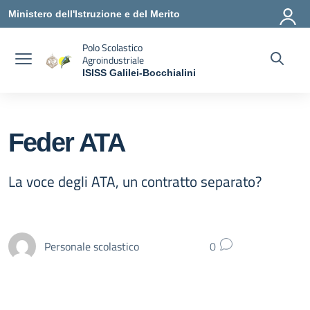
Vai ai contenuti
Vai al menu di navigazione
Vai al footer
Ministero dell'Istruzione e del Merito
Polo Scolastico
Agroindustriale
ISISS Galilei-Bocchialini
— Visita la pagina iniziale della scuola
Feder ATA
La voce degli ATA, un contratto separato?
Personale scolastico
0