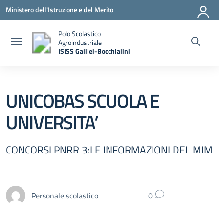
Vai ai contenuti
Vai al menu di navigazione
Vai al footer
Ministero dell'Istruzione e del Merito
Polo Scolastico
Agroindustriale
ISISS Galilei-Bocchialini
— Visita la pagina iniziale della scuola
UNICOBAS SCUOLA E
UNIVERSITA’
CONCORSI PNRR 3:LE INFORMAZIONI DEL MIM
Personale scolastico
0