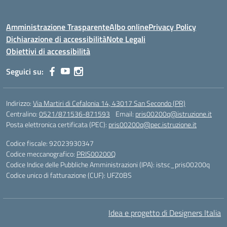
Amministrazione Trasparente
Albo online
Privacy Policy
Dichiarazione di accessibilità
Note Legali
Obiettivi di accessibilità
Seguici su:
Indirizzo:
Via Martiri di Cefalonia 14, 43017 San Secondo (PR)
Centralino:
0521/871536-871593
Email:
pris00200q@istruzione.it
Posta elettronica certificata (PEC):
pris00200q@pec.istruzione.it
Codice fiscale: 92023930347
Codice meccanografico:
PRIS00200Q
Codice Indice delle Pubbliche Amministrazioni (IPA): istsc_pris00200q
Codice unico di fatturazione (CUF): UFZ0BS
Idea e progetto di Designers Italia