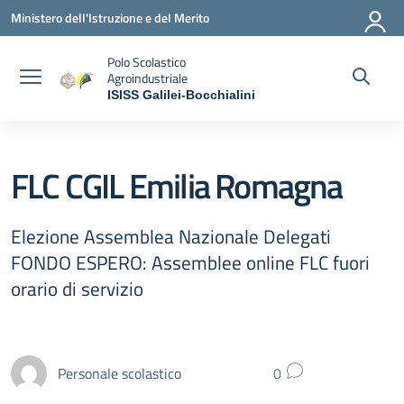
Vai ai contenuti
Vai al menu di navigazione
Vai al footer
Ministero dell'Istruzione e del Merito
Polo Scolastico
Agroindustriale
ISISS Galilei-Bocchialini
— Visita la pagina iniziale della scuola
FLC CGIL Emilia Romagna
Elezione Assemblea Nazionale Delegati
FONDO ESPERO: Assemblee online FLC fuori
orario di servizio
Personale scolastico
0