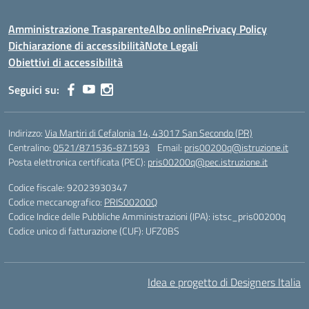
Amministrazione Trasparente
Albo online
Privacy Policy
Dichiarazione di accessibilità
Note Legali
Obiettivi di accessibilità
Seguici su:
Indirizzo:
Via Martiri di Cefalonia 14, 43017 San Secondo (PR)
Centralino:
0521/871536-871593
Email:
pris00200q@istruzione.it
Posta elettronica certificata (PEC):
pris00200q@pec.istruzione.it
Codice fiscale: 92023930347
Codice meccanografico:
PRIS00200Q
Codice Indice delle Pubbliche Amministrazioni (IPA): istsc_pris00200q
Codice unico di fatturazione (CUF): UFZ0BS
Idea e progetto di Designers Italia