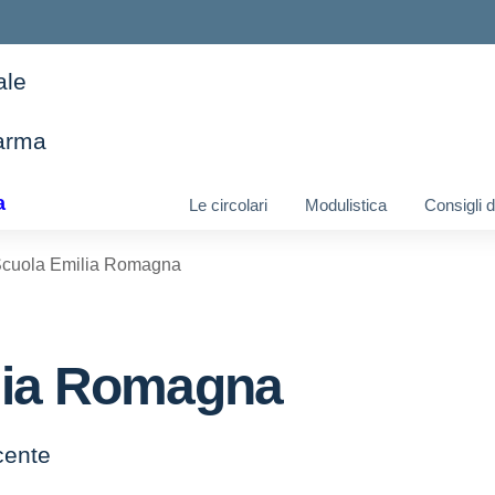
ale
arma
ella scuola
a
Le circolari
Modulistica
Consigli 
Scuola Emilia Romagna
lia Romagna
ocente