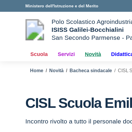
Vai ai contenuti
Vai al menu di navigazione
Vai al footer
Ministero dell'Istruzione e del Merito
Polo Scolastico Agroindustri
ISISS Galilei-Bocchialini
San Secondo Parmense - P
— Visita la pagina iniziale d
e della scuola
Scuola
Servizi
Novità
Didattic
Home
Novità
Bacheca sindacale
CISL 
CISL Scuola Emi
Incontro rivolto a tutto il personale d