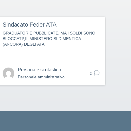
Sindacato Feder ATA
Fede
GRADUATORIE PUBBLICATE, MA I SOLDI SONO
IMMIS
BLOCCATI!,IL MINISTERO SI DIMENTICA
PUBBL
(ANCORA) DEGLI ATA
DAL 
Personale scolastico
0
Personale amministrativo