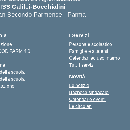
SISS Galilei-Bocchialini
an Secondo Parmense - Parma
Visita la pagina iniziale della scuola
ola
I Servizi
azione
Personale scolastico
FOOD FARM 4.0
Famiglie e studenti
Calendari ad uso interno
one
Tutti i servizi
 della scuola
Novità
 della scuola
Le notizie
zazione
Bacheca sindacale
Calendario eventi
Le circolari