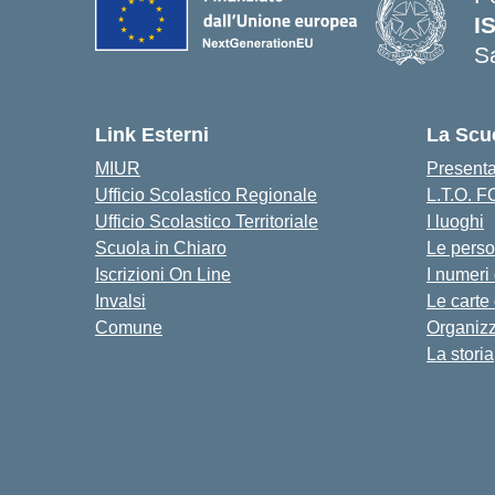
I
S
— 
Link Esterni
La Scu
MIUR
Present
Ufficio Scolastico Regionale
L.T.O. 
Ufficio Scolastico Territoriale
I luoghi
Scuola in Chiaro
Le pers
Iscrizioni On Line
I numeri
Invalsi
Le carte
Comune
Organiz
La storia