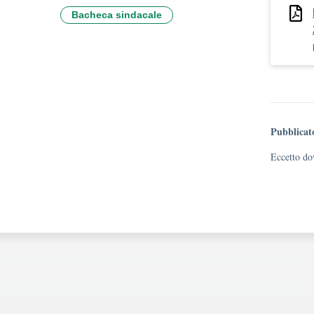
Bacheca sindacale
Pubblicat
Eccetto dov