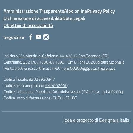
Amministrazione Trasparente
Albo online
Privacy Policy
Dichiarazione di accessibilità
Note Legali
Obiettivi di accessibilità
Seguici su:
Indirizzo:
Via Martiri di Cefalonia 14, 43017 San Secondo (PR)
Centralino:
0521/871536-871593
Email:
pris00200q@istruzione.it
Posta elettronica certificata (PEC):
pris00200q@pec.istruzione.it
Codice fiscale: 92023930347
Codice meccanografico:
PRIS00200Q
Codice Indice delle Pubbliche Amministrazioni (IPA): istsc_pris00200q
Codice unico di fatturazione (CUF): UFZ0BS
Idea e progetto di Designers Italia