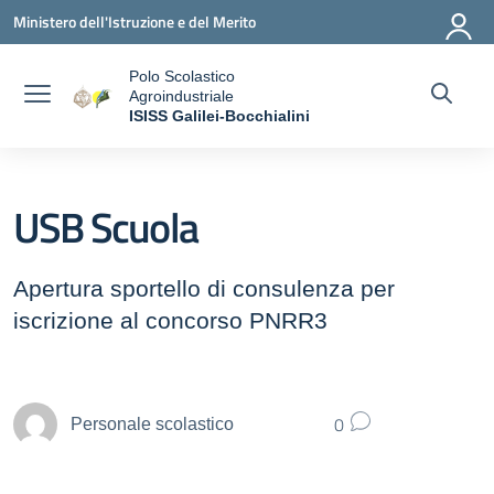
Vai ai contenuti
Vai al menu di navigazione
Vai al footer
Ministero dell'Istruzione e del Merito
Polo Scolastico
Agroindustriale
a
ISISS Galilei-Bocchialini
— Visita la pagina iniziale della scuola
USB Scuola
Apertura sportello di consulenza per
iscrizione al concorso PNRR3
0
Personale scolastico