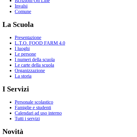
Iscrizioni On Line
Invalsi
Comune
La Scuola
Presentazione
L.T.O. FOOD FARM 4.0
I luoghi
Le persone
I numeri della scuola
Le carte della scuola
Organizzazione
La storia
I Servizi
Personale scolastico
Famiglie e studenti
Calendari ad uso interno
Tutti i servizi
Novità