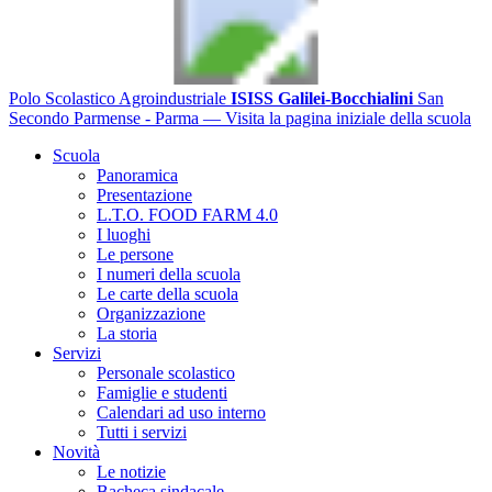
Polo Scolastico Agroindustriale
ISISS Galilei-Bocchialini
San
Secondo Parmense - Parma
— Visita la pagina iniziale della scuola
Scuola
Panoramica
Presentazione
L.T.O. FOOD FARM 4.0
I luoghi
Le persone
I numeri della scuola
Le carte della scuola
Organizzazione
La storia
Servizi
Personale scolastico
Famiglie e studenti
Calendari ad uso interno
Tutti i servizi
Novità
Le notizie
Bacheca sindacale