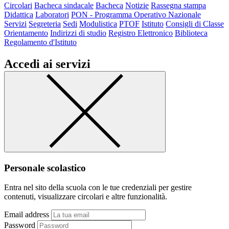
Circolari
Bacheca sindacale
Bacheca
Notizie
Rassegna stampa
Didattica
Laboratori
PON - Programma Operativo Nazionale
Servizi
Segreteria
Sedi
Modulistica
PTOF
Istituto
Consigli di Classe
Orientamento
Indirizzi di studio
Registro Elettronico
Biblioteca
Regolamento d'Istituto
Accedi ai servizi
Personale scolastico
Entra nel sito della scuola con le tue credenziali per gestire
contenuti, visualizzare circolari e altre funzionalità.
Email address
Password