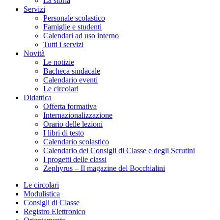
La storia
Servizi
Personale scolastico
Famiglie e studenti
Calendari ad uso interno
Tutti i servizi
Novità
Le notizie
Bacheca sindacale
Calendario eventi
Le circolari
Didattica
Offerta formativa
Internazionalizzazione
Orario delle lezioni
I libri di testo
Calendario scolastico
Calendario dei Consigli di Classe e degli Scrutini
I progetti delle classi
Zephyrus – Il magazine del Bocchialini
Le circolari
Modulistica
Consigli di Classe
Registro Elettronico