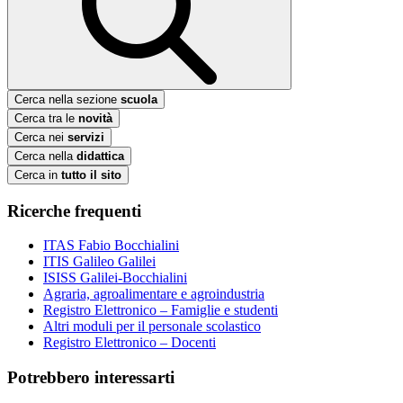
Cerca nella sezione
scuola
Cerca tra le
novità
Cerca nei
servizi
Cerca nella
didattica
Cerca in
tutto il sito
Ricerche frequenti
ITAS Fabio Bocchialini
ITIS Galileo Galilei
ISISS Galilei-Bocchialini
Agraria, agroalimentare e agroindustria
Registro Elettronico – Famiglie e studenti
Altri moduli per il personale scolastico
Registro Elettronico – Docenti
Potrebbero interessarti