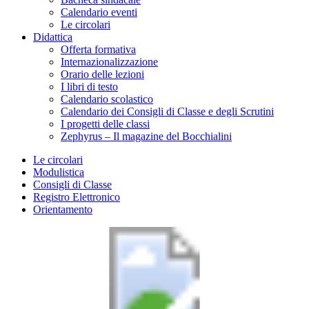
Calendario eventi
Le circolari
Didattica
Offerta formativa
Internazionalizzazione
Orario delle lezioni
I libri di testo
Calendario scolastico
Calendario dei Consigli di Classe e degli Scrutini
I progetti delle classi
Zephyrus – Il magazine del Bocchialini
Le circolari
Modulistica
Consigli di Classe
Registro Elettronico
Orientamento