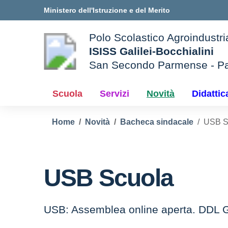
Vai ai contenuti
Vai al menu di navigazione
Vai al footer
Ministero dell'Istruzione e del Merito
Polo Scolastico Agroindustri
ISISS Galilei-Bocchialini
San Secondo Parmense - P
— Visita la pagina iniziale d
e della scuola
Scuola
Servizi
Novità
Didattic
Home
Novità
Bacheca sindacale
USB S
USB Scuola
USB: Assemblea online aperta. DDL G