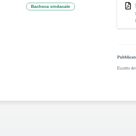
Bacheca sindacale
Pubblicat
Eccetto dov