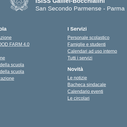
ISISS Galilei-Bocchialini
San Secondo Parmense - Parma
— Visita la pagina iniziale della s
ola
I Servizi
azione
Personale scolastico
FOOD FARM 4.0
Famiglie e studenti
Calendari ad uso interno
one
Tutti i servizi
 della scuola
Novità
 della scuola
Le notizie
zazione
Bacheca sindacale
Calendario eventi
Le circolari