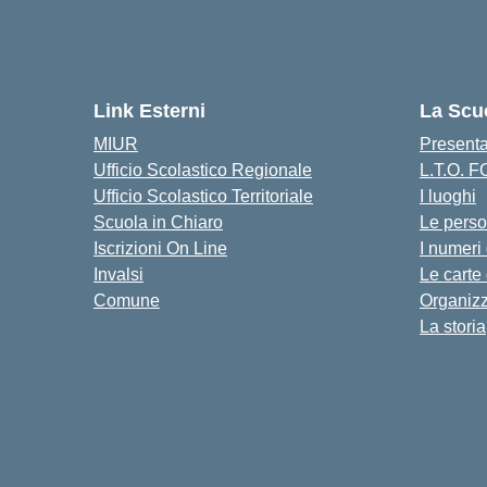
Link Esterni
La Scu
MIUR
Present
Ufficio Scolastico Regionale
L.T.O. 
Ufficio Scolastico Territoriale
I luoghi
Scuola in Chiaro
Le pers
Iscrizioni On Line
I numeri
Invalsi
Le carte
Comune
Organiz
La storia