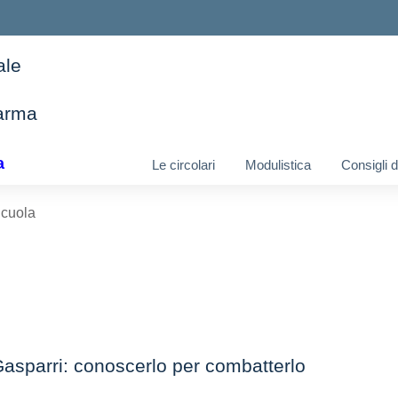
ale
arma
ella scuola
a
Le circolari
Modulistica
Consigli 
cuola
asparri: conoscerlo per combatterlo