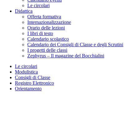
Le circolari
Didattica
Offerta formativa
Internazionalizzazione
Orario delle lezioni
I libri di testo
Calendario scolastico
Calendario dei Consigli di Classe e degli Scrutini
I progetti delle classi
Zephyrus – Il magazine del Bocchialini
Le circolari
Modulistica
Consigli di Classe
Registro Elettronico
Orientamento