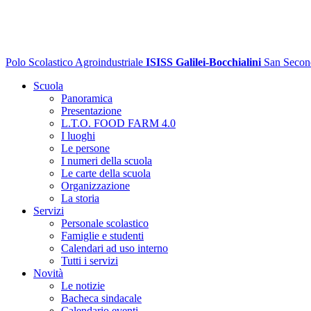
Polo Scolastico Agroindustriale
ISISS Galilei-Bocchialini
San Secon
Scuola
Panoramica
Presentazione
L.T.O. FOOD FARM 4.0
I luoghi
Le persone
I numeri della scuola
Le carte della scuola
Organizzazione
La storia
Servizi
Personale scolastico
Famiglie e studenti
Calendari ad uso interno
Tutti i servizi
Novità
Le notizie
Bacheca sindacale
Calendario eventi