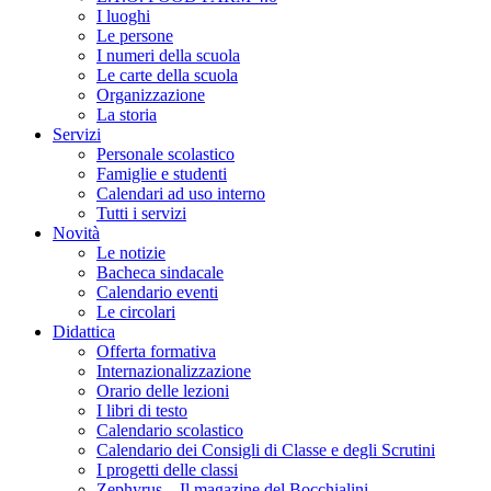
I luoghi
Le persone
I numeri della scuola
Le carte della scuola
Organizzazione
La storia
Servizi
Personale scolastico
Famiglie e studenti
Calendari ad uso interno
Tutti i servizi
Novità
Le notizie
Bacheca sindacale
Calendario eventi
Le circolari
Didattica
Offerta formativa
Internazionalizzazione
Orario delle lezioni
I libri di testo
Calendario scolastico
Calendario dei Consigli di Classe e degli Scrutini
I progetti delle classi
Zephyrus – Il magazine del Bocchialini