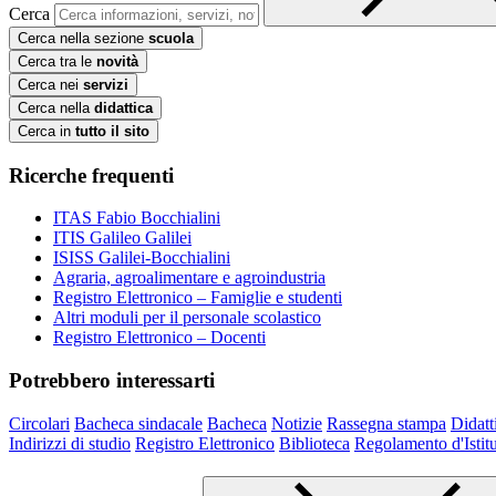
Cerca
Cerca nella sezione
scuola
Cerca tra le
novità
Cerca nei
servizi
Cerca nella
didattica
Cerca in
tutto il sito
Ricerche frequenti
ITAS Fabio Bocchialini
ITIS Galileo Galilei
ISISS Galilei-Bocchialini
Agraria, agroalimentare e agroindustria
Registro Elettronico – Famiglie e studenti
Altri moduli per il personale scolastico
Registro Elettronico – Docenti
Potrebbero interessarti
Circolari
Bacheca sindacale
Bacheca
Notizie
Rassegna stampa
Didatt
Indirizzi di studio
Registro Elettronico
Biblioteca
Regolamento d'Istit