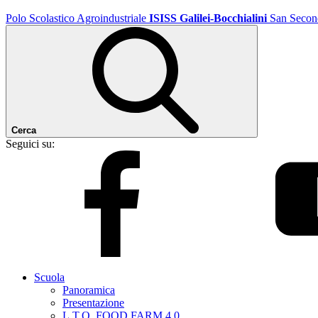
Polo Scolastico Agroindustriale
ISISS Galilei-Bocchialini
San Secon
Cerca
Seguici su:
Scuola
Panoramica
Presentazione
L.T.O. FOOD FARM 4.0