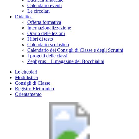
Calendario eventi
Le circolari
Didattica
Offerta formativa
Internazionalizzazione
Orario delle lezioni
I libri di testo
Calendario scolastico
Calendario dei Consigli di Classe e degli Scrutini
I progetti delle classi
Zephyrus – Il magazine del Bocchialini
Le circolari
Modulistica
Consigli di Classe
Registro Elettronico
Orientamento