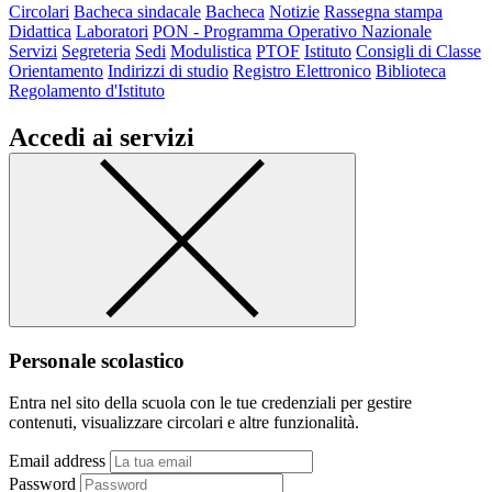
Circolari
Bacheca sindacale
Bacheca
Notizie
Rassegna stampa
Didattica
Laboratori
PON - Programma Operativo Nazionale
Servizi
Segreteria
Sedi
Modulistica
PTOF
Istituto
Consigli di Classe
Orientamento
Indirizzi di studio
Registro Elettronico
Biblioteca
Regolamento d'Istituto
Accedi ai servizi
Personale scolastico
Entra nel sito della scuola con le tue credenziali per gestire
contenuti, visualizzare circolari e altre funzionalità.
Email address
Password