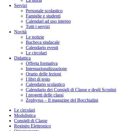
La storia
Servizi
Personale scolastico
Famiglie e studenti
Calendari ad uso interno
Tutti i servizi
Novità
Le notizie
Bacheca sindacale
Calendario eventi
Le circolari
Didattica
Offerta formativa
Internazionalizzazione
Orario delle lezioni
I libri di testo
Calendario scolastico
Calendario dei Consigli di Classe e degli Scrutini
I progetti delle classi
Zephyrus – Il magazine del Bocchialini
Le circolari
Modulistica
Consigli di Classe
Registro Elettronico