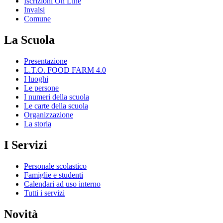
Iscrizioni On Line
Invalsi
Comune
La Scuola
Presentazione
L.T.O. FOOD FARM 4.0
I luoghi
Le persone
I numeri della scuola
Le carte della scuola
Organizzazione
La storia
I Servizi
Personale scolastico
Famiglie e studenti
Calendari ad uso interno
Tutti i servizi
Novità