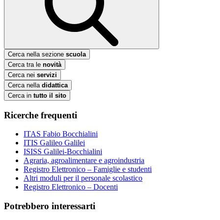
Cerca nella sezione
scuola
Cerca tra le
novità
Cerca nei
servizi
Cerca nella
didattica
Cerca in
tutto il sito
Ricerche frequenti
ITAS Fabio Bocchialini
ITIS Galileo Galilei
ISISS Galilei-Bocchialini
Agraria, agroalimentare e agroindustria
Registro Elettronico – Famiglie e studenti
Altri moduli per il personale scolastico
Registro Elettronico – Docenti
Potrebbero interessarti