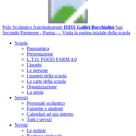
Polo Scolastico Agroindustriale
ISISS Galilei-Bocchialini
San
Secondo Parmense - Parma
— Visita la pagina iniziale della scuola
Scuola
Panoramica
Presentazione
L.T.O. FOOD FARM 4.0
I luoghi
Le persone
I numeri della scuola
Le carte della scuola
Organizzazione
La storia
Servizi
Personale scolastico
Famiglie e studenti
Calendari ad uso interno
Tutti i servizi
Novità
Le notizie
Bacheca sindacale