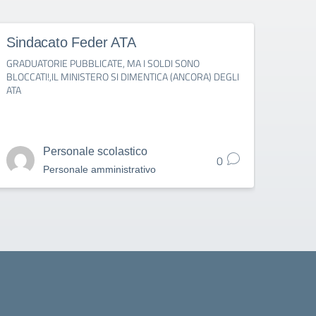
Sindacato Feder ATA
Fede
GRADUATORIE PUBBLICATE, MA I SOLDI SONO
IMMISS
BLOCCATI!,IL MINISTERO SI DIMENTICA (ANCORA) DEGLI
PUBBL
ATA
1° SE
Personale scolastico
0
Personale amministrativo