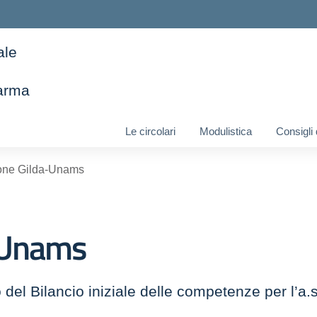
ale
arma
ella scuola
Le circolari
Modulistica
Consigli
one Gilda-Unams
-Unams
 del Bilancio iniziale delle competenze per l’a