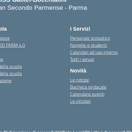
an Secondo Parmense - Parma
Visita la pagina iniziale della scuola
ola
I Servizi
zione
Personale scolastico
OOD FARM 4.0
Famiglie e studenti
Calendari ad uso interno
ne
Tutti i servizi
della scuola
Novità
della scuola
Le notizie
azione
Bacheca sindacale
Calendario eventi
Le circolari