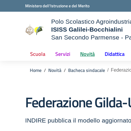
Vai ai contenuti
Vai al menu di navigazione
Vai al footer
Ministero dell'Istruzione e del Merito
Polo Scolastico Agroindustri
ISISS Galilei-Bocchialini
San Secondo Parmense - P
— Visita la pagina iniziale d
e della scuola
Scuola
Servizi
Novità
Didattica
Home
Novità
Bacheca sindacale
Federazi
Federazione Gilda
INDIRE pubblica il modello aggiornato