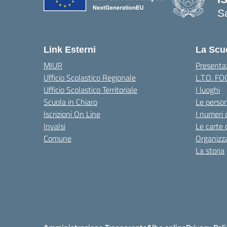
S
— 
Link Esterni
La Scu
MIUR
Presenta
Ufficio Scolastico Regionale
L.T.O. F
Ufficio Scolastico Territoriale
I luoghi
Scuola in Chiaro
Le perso
Iscrizioni On Line
I numeri 
Invalsi
Le carte 
Comune
Organizz
La storia