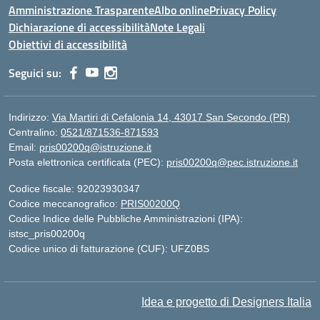
Amministrazione Trasparente
Albo online
Privacy Policy
Dichiarazione di accessibilità
Note Legali
Obiettivi di accessibilità
Seguici su:
Indirizzo:
Via Martiri di Cefalonia 14, 43017 San Secondo (PR)
Centralino:
0521/871536-871593
Email:
pris00200q@istruzione.it
Posta elettronica certificata (PEC):
pris00200q@pec.istruzione.it
Codice fiscale: 92023930347
Codice meccanografico:
PRIS00200Q
Codice Indice delle Pubbliche Amministrazioni (IPA):
istsc_pris00200q
Codice unico di fatturazione (CUF): UFZ0BS
Idea e progetto di Designers Italia