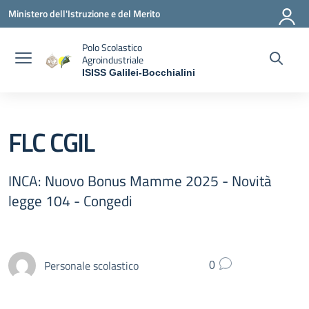
Vai ai contenuti
Vai al menu di navigazione
Vai al footer
Ministero dell'Istruzione e del Merito
Polo Scolastico
Agroindustriale
ISISS Galilei-Bocchialini
— Visita la pagina iniziale della scuola
FLC CGIL
INCA: Nuovo Bonus Mamme 2025 - Novità
legge 104 - Congedi
Personale scolastico
0