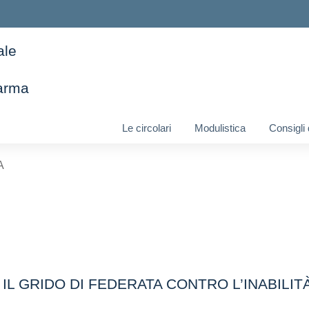
ale
arma
ella scuola
Le circolari
Modulistica
Consigli
A
 IL GRIDO DI FEDERATA CONTRO L’INABILI