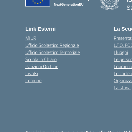
S
— 
Link Esterni
La Scu
MIUR
Presenta
Ufficio Scolastico Regionale
L.T.O. F
Ufficio Scolastico Territoriale
I luoghi
Scuola in Chiaro
Le perso
Iscrizioni On Line
I numeri 
Invalsi
Le carte 
Comune
Organizz
La storia