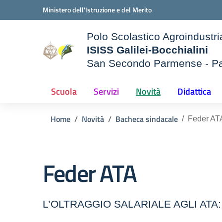
Vai ai contenuti
Vai al menu di navigazione
Vai al footer
Ministero dell'Istruzione e del Merito
Polo Scolastico Agroindustri
ISISS Galilei-Bocchialini
San Secondo Parmense - P
— Visita la pagina iniziale d
e della scuola
Scuola
Servizi
Novità
Didattica
Home
Novità
Bacheca sindacale
Feder AT
Feder ATA
L’OLTRAGGIO SALARIALE AGLI ATA: