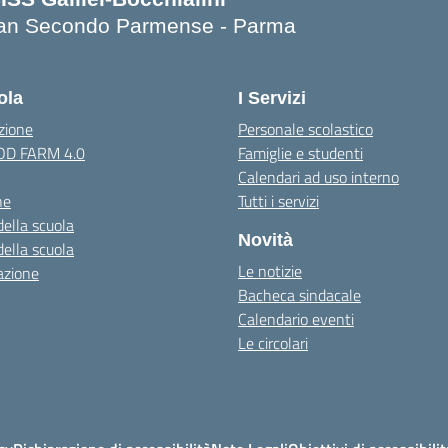
an Secondo Parmense - Parma
Visita la pagina iniziale della scuola
ola
I Servizi
zione
Personale scolastico
OOD FARM 4.0
Famiglie e studenti
Calendari ad uso interno
ne
Tutti i servizi
della scuola
Novità
della scuola
Le notizie
azione
Bacheca sindacale
Calendario eventi
Le circolari