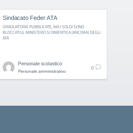
Sindacato Feder ATA
Fede
GRADUATORIE PUBBLICATE, MA I SOLDI SONO
IMMISS
BLOCCATI!,IL MINISTERO SI DIMENTICA (ANCORA) DEGLI
PUBBL
ATA
1° SE
Personale scolastico
0
Personale amministrativo