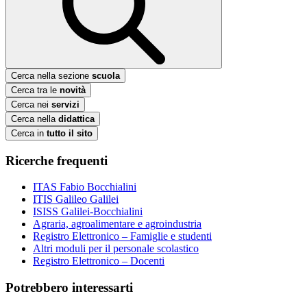
Cerca nella sezione
scuola
Cerca tra le
novità
Cerca nei
servizi
Cerca nella
didattica
Cerca in
tutto il sito
Ricerche frequenti
ITAS Fabio Bocchialini
ITIS Galileo Galilei
ISISS Galilei-Bocchialini
Agraria, agroalimentare e agroindustria
Registro Elettronico – Famiglie e studenti
Altri moduli per il personale scolastico
Registro Elettronico – Docenti
Potrebbero interessarti