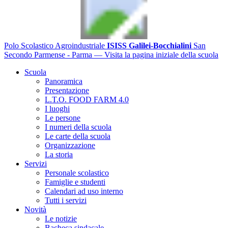
Polo Scolastico Agroindustriale
ISISS Galilei-Bocchialini
San
Secondo Parmense - Parma
— Visita la pagina iniziale della scuola
Scuola
Panoramica
Presentazione
L.T.O. FOOD FARM 4.0
I luoghi
Le persone
I numeri della scuola
Le carte della scuola
Organizzazione
La storia
Servizi
Personale scolastico
Famiglie e studenti
Calendari ad uso interno
Tutti i servizi
Novità
Le notizie
Bacheca sindacale