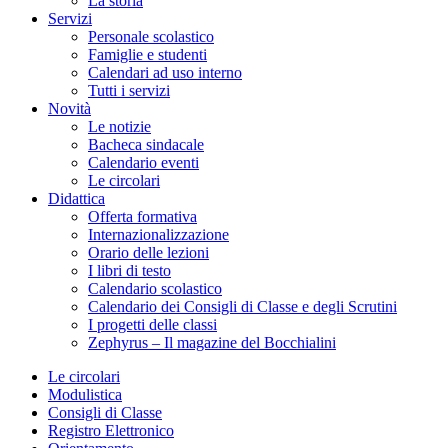
La storia
Servizi
Personale scolastico
Famiglie e studenti
Calendari ad uso interno
Tutti i servizi
Novità
Le notizie
Bacheca sindacale
Calendario eventi
Le circolari
Didattica
Offerta formativa
Internazionalizzazione
Orario delle lezioni
I libri di testo
Calendario scolastico
Calendario dei Consigli di Classe e degli Scrutini
I progetti delle classi
Zephyrus – Il magazine del Bocchialini
Le circolari
Modulistica
Consigli di Classe
Registro Elettronico