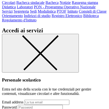
Circolari
Bacheca sindacale
Bacheca
Notizie
Rassegna stampa
Didattica
Laboratori
PON - Programma Operativo Nazionale
Servizi
Segreteria
Sedi
Modulistica
PTOF
Istituto
Consigli di Classe
Orientamento
Indirizzi di studio
Registro Elettronico
Biblioteca
Regolamento d'Istituto
Accedi ai servizi
Personale scolastico
Entra nel sito della scuola con le tue credenziali per gestire
contenuti, visualizzare circolari e altre funzionalità.
Email address
Password