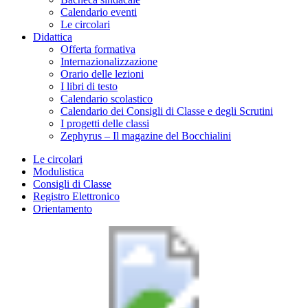
Calendario eventi
Le circolari
Didattica
Offerta formativa
Internazionalizzazione
Orario delle lezioni
I libri di testo
Calendario scolastico
Calendario dei Consigli di Classe e degli Scrutini
I progetti delle classi
Zephyrus – Il magazine del Bocchialini
Le circolari
Modulistica
Consigli di Classe
Registro Elettronico
Orientamento