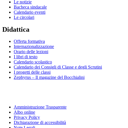
Le notizie
Bacheca sindacale
Calendario eventi
Le circolari
Didattica
Offerta formativa
Internazionalizzazione
Orario delle lezioni
I libri di testo
Calendario scolastico
Calendario dei Consigli di Classe e degli Scrutini
I progetti delle classi
Zephyrus – Il magazine del Bocchialini
Amministrazione Trasparente
Albo online
Privacy Policy
Dichiarazione di accessibilità
Note Legali