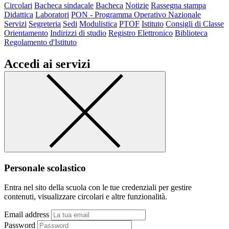
Circolari
Bacheca sindacale
Bacheca
Notizie
Rassegna stampa
Didattica
Laboratori
PON - Programma Operativo Nazionale
Servizi
Segreteria
Sedi
Modulistica
PTOF
Istituto
Consigli di Classe
Orientamento
Indirizzi di studio
Registro Elettronico
Biblioteca
Regolamento d'Istituto
Accedi ai servizi
Personale scolastico
Entra nel sito della scuola con le tue credenziali per gestire
contenuti, visualizzare circolari e altre funzionalità.
Email address
Password