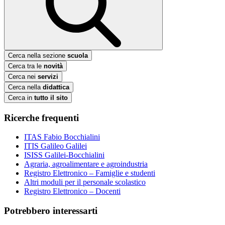
Cerca nella sezione
scuola
Cerca tra le
novità
Cerca nei
servizi
Cerca nella
didattica
Cerca in
tutto il sito
Ricerche frequenti
ITAS Fabio Bocchialini
ITIS Galileo Galilei
ISISS Galilei-Bocchialini
Agraria, agroalimentare e agroindustria
Registro Elettronico – Famiglie e studenti
Altri moduli per il personale scolastico
Registro Elettronico – Docenti
Potrebbero interessarti