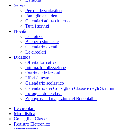
La storia
Servizi
Personale scolastico
Famiglie e studenti
Calendari ad uso interno
Tutti i servizi
Novità
Le notizie
Bacheca sindacale
Calendario eventi
Le circolari
Didattica
Offerta formativa
Internazionalizzazione
Orario delle lezioni
I libri di testo
Calendario scolastico
Calendario dei Consigli di Classe e degli Scrutini
I progetti delle classi
Zephyrus – Il magazine del Bocchialini
Le circolari
Modulistica
Consigli di Classe
Registro Elettronico