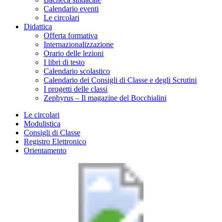
Calendario eventi
Le circolari
Didattica
Offerta formativa
Internazionalizzazione
Orario delle lezioni
I libri di testo
Calendario scolastico
Calendario dei Consigli di Classe e degli Scrutini
I progetti delle classi
Zephyrus – Il magazine del Bocchialini
Le circolari
Modulistica
Consigli di Classe
Registro Elettronico
Orientamento