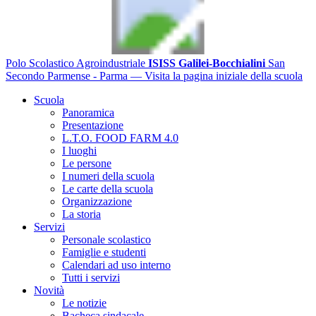
Polo Scolastico Agroindustriale
ISISS Galilei-Bocchialini
San
Secondo Parmense - Parma
— Visita la pagina iniziale della scuola
Scuola
Panoramica
Presentazione
L.T.O. FOOD FARM 4.0
I luoghi
Le persone
I numeri della scuola
Le carte della scuola
Organizzazione
La storia
Servizi
Personale scolastico
Famiglie e studenti
Calendari ad uso interno
Tutti i servizi
Novità
Le notizie
Bacheca sindacale