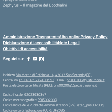
Zephyrus – Il magazine del Bocchialini
Amministrazione Trasparente
Albo online
Privacy Policy
Dichiarazione di accessibilità
Note Legali
Obiettivi di accessibilità
Seguici su:
Indirizzo:
Via Martiri di Cefalonia 14, 43017 San Secondo (PR)
Centralino:
0521/871536-871593
Email:
pris00200q@istruzione.it
Posta elettronica certificata (PEC):
pris00200q@pec.istruzione.it
Codice fiscale: 92023930347
Codice meccanografico:
PRIS00200Q
Codice Indice delle Pubbliche Amministrazioni (IPA): istsc_pris00200q
Codice unico di fatturazione (CUF): UFZ0BS