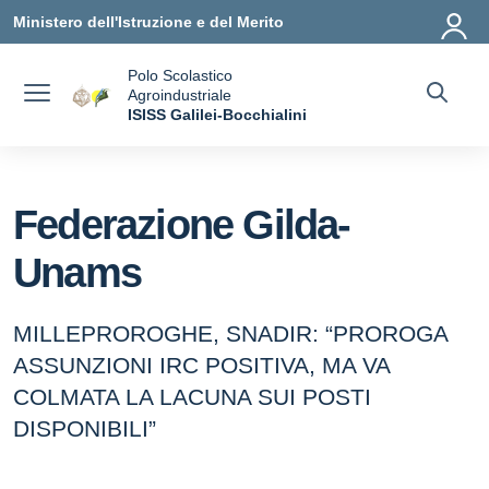
Vai ai contenuti
Vai al menu di navigazione
Vai al footer
Ministero dell'Istruzione e del Merito
Polo Scolastico
Agroindustriale
a
ISISS Galilei-Bocchialini
— Visita la pagina iniziale della scuola
Federazione Gilda-
Unams
MILLEPROROGHE, SNADIR: “PROROGA
ASSUNZIONI IRC POSITIVA, MA VA
COLMATA LA LACUNA SUI POSTI
DISPONIBILI”