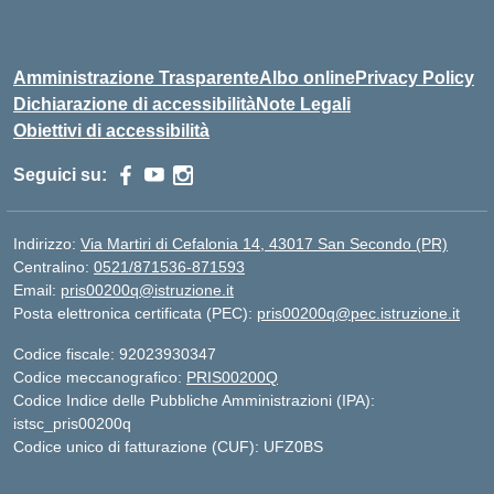
Amministrazione Trasparente
Albo online
Privacy Policy
Dichiarazione di accessibilità
Note Legali
Obiettivi di accessibilità
Seguici su:
Indirizzo:
Via Martiri di Cefalonia 14, 43017 San Secondo (PR)
Centralino:
0521/871536-871593
Email:
pris00200q@istruzione.it
Posta elettronica certificata (PEC):
pris00200q@pec.istruzione.it
Codice fiscale: 92023930347
Codice meccanografico:
PRIS00200Q
Codice Indice delle Pubbliche Amministrazioni (IPA):
istsc_pris00200q
Codice unico di fatturazione (CUF): UFZ0BS