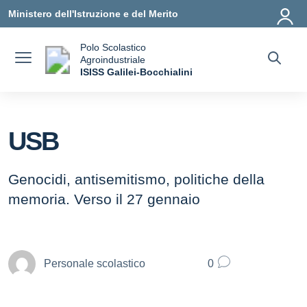
Vai ai contenuti
Vai al menu di navigazione
Vai al footer
Ministero dell'Istruzione e del Merito
Polo Scolastico
Agroindustriale
a
ISISS Galilei-Bocchialini
— Visita la pagina iniziale della scuola
USB
Genocidi, antisemitismo, politiche della
memoria. Verso il 27 gennaio
Personale scolastico
0