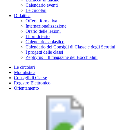
Calendario eventi
Le circolari
Didattica
Offerta formativa
Internazionalizzazione
Orario delle lezioni
I libri di testo
Calendario scolastico
Calendario dei Consigli di Classe e degli Scrutini
I progetti delle classi
Zephyrus – Il magazine del Bocchialini
Le circolari
Modulistica
Consigli di Classe
Registro Elettronico
Orientamento