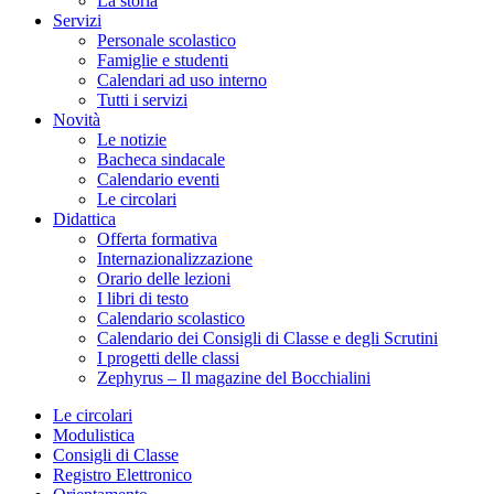
La storia
Servizi
Personale scolastico
Famiglie e studenti
Calendari ad uso interno
Tutti i servizi
Novità
Le notizie
Bacheca sindacale
Calendario eventi
Le circolari
Didattica
Offerta formativa
Internazionalizzazione
Orario delle lezioni
I libri di testo
Calendario scolastico
Calendario dei Consigli di Classe e degli Scrutini
I progetti delle classi
Zephyrus – Il magazine del Bocchialini
Le circolari
Modulistica
Consigli di Classe
Registro Elettronico