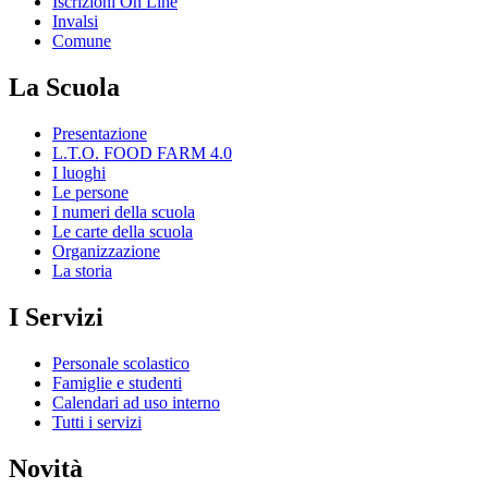
Iscrizioni On Line
Invalsi
Comune
La Scuola
Presentazione
L.T.O. FOOD FARM 4.0
I luoghi
Le persone
I numeri della scuola
Le carte della scuola
Organizzazione
La storia
I Servizi
Personale scolastico
Famiglie e studenti
Calendari ad uso interno
Tutti i servizi
Novità