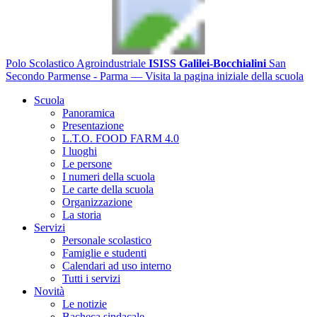
Polo Scolastico Agroindustriale
ISISS Galilei-Bocchialini
San
Secondo Parmense - Parma
— Visita la pagina iniziale della scuola
Scuola
Panoramica
Presentazione
L.T.O. FOOD FARM 4.0
I luoghi
Le persone
I numeri della scuola
Le carte della scuola
Organizzazione
La storia
Servizi
Personale scolastico
Famiglie e studenti
Calendari ad uso interno
Tutti i servizi
Novità
Le notizie
Bacheca sindacale