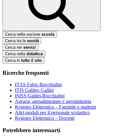
Cerca nella sezione
scuola
Cerca tra le
novità
Cerca nei
servizi
Cerca nella
didattica
Cerca in
tutto il sito
Ricerche frequenti
ITAS Fabio Bocchialini
ITIS Galileo Galilei
ISISS Galilei-Bocchialini
Agraria, agroalimentare e agroindustria
Registro Elettronico – Famiglie e studenti
Altri moduli per il personale scolastico
Registro Elettronico – Docenti
Potrebbero interessarti