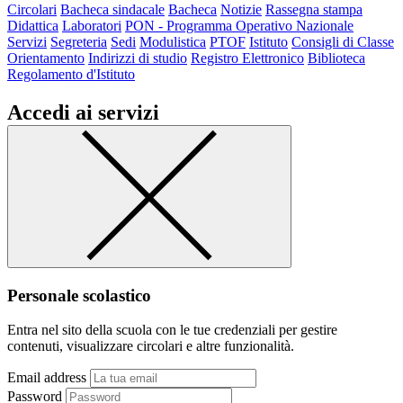
Circolari
Bacheca sindacale
Bacheca
Notizie
Rassegna stampa
Didattica
Laboratori
PON - Programma Operativo Nazionale
Servizi
Segreteria
Sedi
Modulistica
PTOF
Istituto
Consigli di Classe
Orientamento
Indirizzi di studio
Registro Elettronico
Biblioteca
Regolamento d'Istituto
Accedi ai servizi
Personale scolastico
Entra nel sito della scuola con le tue credenziali per gestire
contenuti, visualizzare circolari e altre funzionalità.
Email address
Password