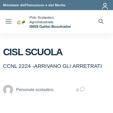
Vai ai contenuti
Vai al menu di navigazione
Vai al footer
Ministero dell'Istruzione e del Merito
Polo Scolastico
Agroindustriale
a
ISISS Galilei-Bocchialini
— Visita la pagina iniziale della scuola
CISL SCUOLA
CCNL 2224 -ARRIVANO GLI ARRETRATI
0
Personale scolastico