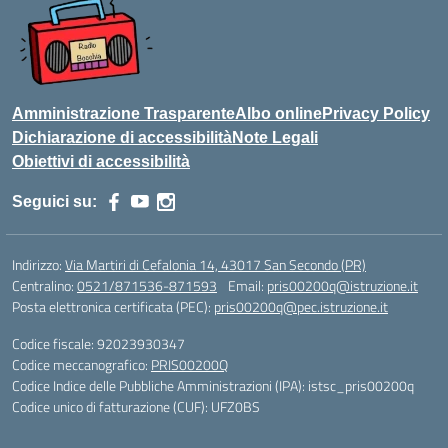
Amministrazione Trasparente
Albo online
Privacy Policy
Dichiarazione di accessibilità
Note Legali
Obiettivi di accessibilità
Seguici su:
Indirizzo:
Via Martiri di Cefalonia 14, 43017 San Secondo (PR)
Centralino:
0521/871536-871593
Email:
pris00200q@istruzione.it
Posta elettronica certificata (PEC):
pris00200q@pec.istruzione.it
Codice fiscale: 92023930347
Codice meccanografico:
PRIS00200Q
Codice Indice delle Pubbliche Amministrazioni (IPA): istsc_pris00200q
Codice unico di fatturazione (CUF): UFZ0BS