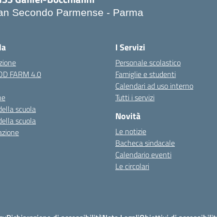
an Secondo Parmense - Parma
Visita la pagina iniziale della scuola
la
I Servizi
zione
Personale scolastico
OOD FARM 4.0
Famiglie e studenti
Calendari ad uso interno
ne
Tutti i servizi
della scuola
Novità
della scuola
Le notizie
azione
Bacheca sindacale
Calendario eventi
Le circolari