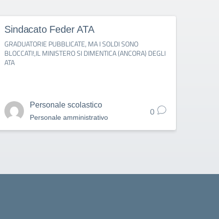
Sindacato Feder ATA
Fede
GRADUATORIE PUBBLICATE, MA I SOLDI SONO
IMMISS
BLOCCATI!,IL MINISTERO SI DIMENTICA (ANCORA) DEGLI
PUBBL
ATA
1° SE
Personale scolastico
0
Personale amministrativo