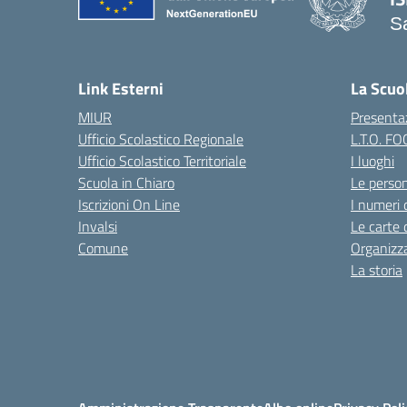
S
— 
Link Esterni
La Scuo
MIUR
Presenta
Ufficio Scolastico Regionale
L.T.O. F
Ufficio Scolastico Territoriale
I luoghi
Scuola in Chiaro
Le perso
Iscrizioni On Line
I numeri 
Invalsi
Le carte 
Comune
Organizz
La storia