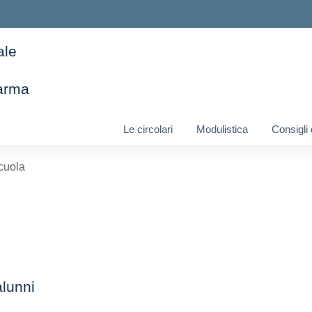
ale
arma
ella scuola
Le circolari
Modulistica
Consigli
scuola
alunni