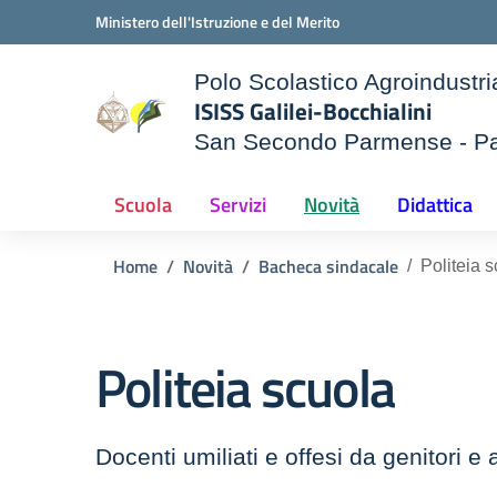
Vai ai contenuti
Vai al menu di navigazione
Vai al footer
Ministero dell'Istruzione e del Merito
Polo Scolastico Agroindustri
ISISS Galilei-Bocchialini
San Secondo Parmense - P
e della scuola
— Visita la pagina iniziale d
Scuola
Servizi
Novità
Didattica
Home
Novità
Bacheca sindacale
Politeia 
Politeia scuola
Docenti umiliati e offesi da genitori e 