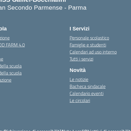
an Secondo Parmense - Parma
Visita la pagina iniziale della scuola
ola
I Servizi
zione
Personale scolastico
OOD FARM 4.0
Famiglie e studenti
Calendari ad uso interno
ne
Tutti i servizi
della scuola
Novità
della scuola
Le notizie
azione
Bacheca sindacale
Calendario eventi
Le circolari