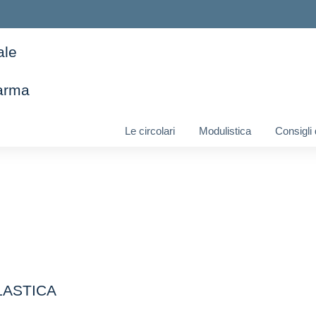
ale
arma
ella scuola
Le circolari
Modulistica
Consigli
LASTICA