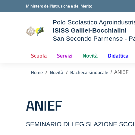
Vai ai contenuti
Vai al menu di navigazione
Vai al footer
Ministero dell'Istruzione e del Merito
Polo Scolastico Agroindustri
ISISS Galilei-Bocchialini
San Secondo Parmense - P
— Visita la pagina iniziale d
e della scuola
Scuola
Servizi
Novità
Didattica
Home
Novità
Bacheca sindacale
ANIEF
ANIEF
SEMINARIO DI LEGISLAZIONE SCO