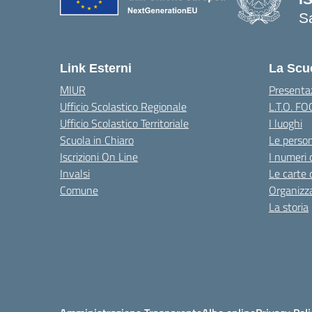
S
— 
Link Esterni
La Scu
MIUR
Presenta
Ufficio Scolastico Regionale
L.T.O. F
Ufficio Scolastico Territoriale
I luoghi
Scuola in Chiaro
Le perso
Iscrizioni On Line
I numeri 
Invalsi
Le carte 
Comune
Organizz
La storia