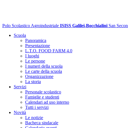
Polo Scolastico Agroindustriale
ISISS Galilei-Bocchialini
San Secon
Scuola
Panoramica
Presentazione
L.T.O. FOOD FARM 4.0
I luoghi
Le persone
I numeri della scuola
Le carte della scuola
Organizzazione
La storia
Servizi
Personale scolastico
Famiglie e studenti
Calendari ad uso interno
Tutti i servizi
Novità
Le notizie
Bacheca sindacale
Calendario eventi