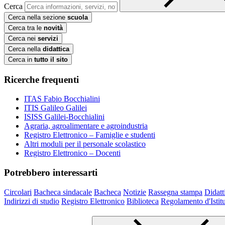
Cerca
Cerca nella sezione
scuola
Cerca tra le
novità
Cerca nei
servizi
Cerca nella
didattica
Cerca in
tutto il sito
Ricerche frequenti
ITAS Fabio Bocchialini
ITIS Galileo Galilei
ISISS Galilei-Bocchialini
Agraria, agroalimentare e agroindustria
Registro Elettronico – Famiglie e studenti
Altri moduli per il personale scolastico
Registro Elettronico – Docenti
Potrebbero interessarti
Circolari
Bacheca sindacale
Bacheca
Notizie
Rassegna stampa
Didatt
Indirizzi di studio
Registro Elettronico
Biblioteca
Regolamento d'Istit