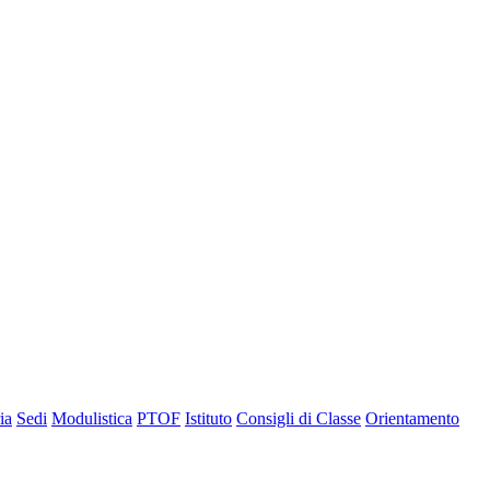
ia
Sedi
Modulistica
PTOF
Istituto
Consigli di Classe
Orientamento