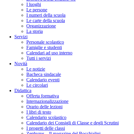
I luoghi
Le persone
I numeri della scuola
Le carte della scuola
Organizzazione
La storia
Servizi
Personale scolastico
Famiglie e studenti
Calendari ad uso interno
Tutti i servizi
Novità
Le notizie
Bacheca sindacale
Calendario eventi
Le circolari
Didattica
Offerta formativa
Internazionalizzazione
Orario delle lezioni
I libri di testo
Calendario scolastico
Calendario dei Consigli di Classe e degli Scrutini
I progetti delle classi
Zephyrus – Il magazine del Bocchialini