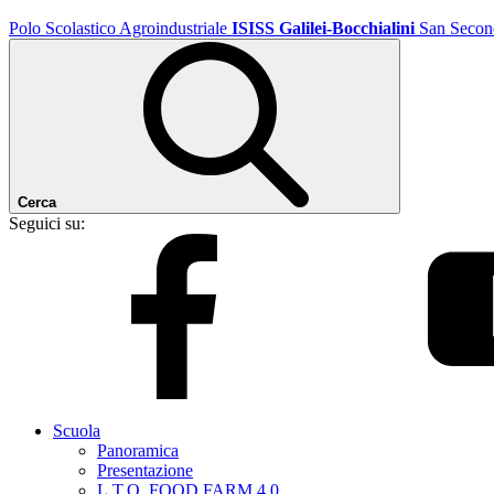
Polo Scolastico Agroindustriale
ISISS Galilei-Bocchialini
San Secon
Cerca
Seguici su:
Scuola
Panoramica
Presentazione
L.T.O. FOOD FARM 4.0