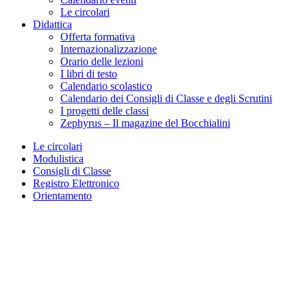
Le circolari
Didattica
Offerta formativa
Internazionalizzazione
Orario delle lezioni
I libri di testo
Calendario scolastico
Calendario dei Consigli di Classe e degli Scrutini
I progetti delle classi
Zephyrus – Il magazine del Bocchialini
Le circolari
Modulistica
Consigli di Classe
Registro Elettronico
Orientamento