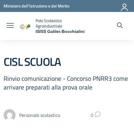
Vai ai contenuti
Vai al menu di navigazione
Vai al footer
Ministero dell'Istruzione e del Merito
Polo Scolastico
Agroindustriale
ISISS Galilei-Bocchialini
— Visita la pagina iniziale della scuola
CISL SCUOLA
Rinvio comunicazione - Concorso PNRR3 come
arrivare preparati alla prova orale
Personale scolastico
0