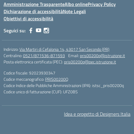
Amministrazione Trasparente
Albo online
Privacy Policy
Dichiarazione di accessibilità
Note Legali
Obiettivi di accessibilità
Seguici su:
Indirizzo:
Via Martiri di Cefalonia 14, 43017 San Secondo (PR)
Centralino:
0521/871536-871593
Email:
pris00200q@istruzione.it
Posta elettronica certificata (PEC):
pris00200q@pec.istruzione.it
Codice fiscale: 92023930347
Codice meccanografico:
PRIS00200Q
Codice Indice delle Pubbliche Amministrazioni (IPA): istsc_pris00200q
Codice unico di fatturazione (CUF): UFZ0BS
Idea e progetto di Designers Italia