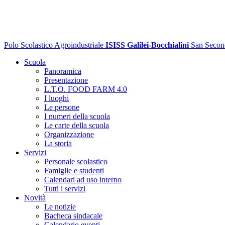
Polo Scolastico Agroindustriale
ISISS Galilei-Bocchialini
San Secon
Scuola
Panoramica
Presentazione
L.T.O. FOOD FARM 4.0
I luoghi
Le persone
I numeri della scuola
Le carte della scuola
Organizzazione
La storia
Servizi
Personale scolastico
Famiglie e studenti
Calendari ad uso interno
Tutti i servizi
Novità
Le notizie
Bacheca sindacale
Calendario eventi