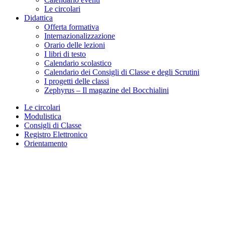
Le circolari
Didattica
Offerta formativa
Internazionalizzazione
Orario delle lezioni
I libri di testo
Calendario scolastico
Calendario dei Consigli di Classe e degli Scrutini
I progetti delle classi
Zephyrus – Il magazine del Bocchialini
Le circolari
Modulistica
Consigli di Classe
Registro Elettronico
Orientamento