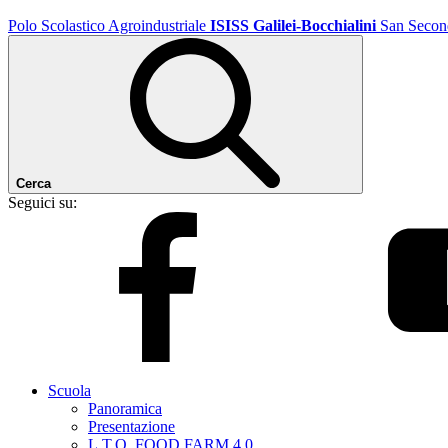
Polo Scolastico Agroindustriale
ISISS Galilei-Bocchialini
San Secon
Cerca
Seguici su:
Scuola
Panoramica
Presentazione
L.T.O. FOOD FARM 4.0