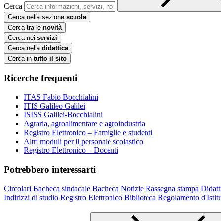
Cerca
Cerca nella sezione
scuola
Cerca tra le
novità
Cerca nei
servizi
Cerca nella
didattica
Cerca in
tutto il sito
Ricerche frequenti
ITAS Fabio Bocchialini
ITIS Galileo Galilei
ISISS Galilei-Bocchialini
Agraria, agroalimentare e agroindustria
Registro Elettronico – Famiglie e studenti
Altri moduli per il personale scolastico
Registro Elettronico – Docenti
Potrebbero interessarti
Circolari
Bacheca sindacale
Bacheca
Notizie
Rassegna stampa
Didatt
Indirizzi di studio
Registro Elettronico
Biblioteca
Regolamento d'Istit