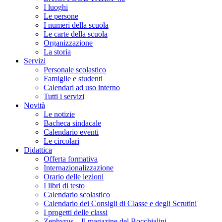
I luoghi
Le persone
I numeri della scuola
Le carte della scuola
Organizzazione
La storia
Servizi
Personale scolastico
Famiglie e studenti
Calendari ad uso interno
Tutti i servizi
Novità
Le notizie
Bacheca sindacale
Calendario eventi
Le circolari
Didattica
Offerta formativa
Internazionalizzazione
Orario delle lezioni
I libri di testo
Calendario scolastico
Calendario dei Consigli di Classe e degli Scrutini
I progetti delle classi
Zephyrus – Il magazine del Bocchialini