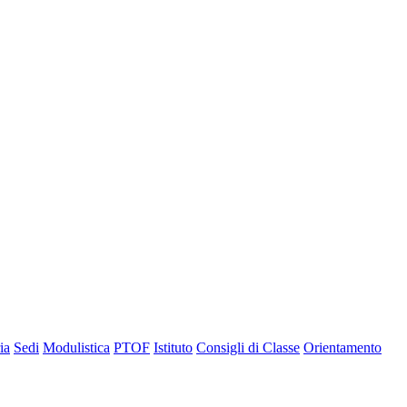
ia
Sedi
Modulistica
PTOF
Istituto
Consigli di Classe
Orientamento