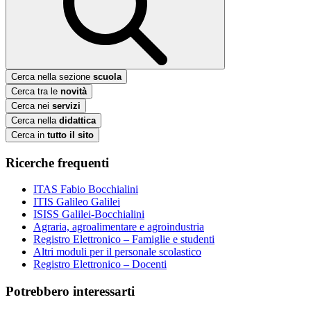
Cerca nella sezione
scuola
Cerca tra le
novità
Cerca nei
servizi
Cerca nella
didattica
Cerca in
tutto il sito
Ricerche frequenti
ITAS Fabio Bocchialini
ITIS Galileo Galilei
ISISS Galilei-Bocchialini
Agraria, agroalimentare e agroindustria
Registro Elettronico – Famiglie e studenti
Altri moduli per il personale scolastico
Registro Elettronico – Docenti
Potrebbero interessarti