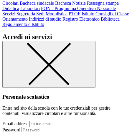
Circolari
Bacheca sindacale
Bacheca
Notizie
Rassegna stampa
Didattica
Laboratori
PON - Programma Operativo Nazionale
Servizi
Segreteria
Sedi
Modulistica
PTOF
Istituto
Consigli di Classe
Orientamento
Indirizzi di studio
Registro Elettronico
Biblioteca
Regolamento d'Istituto
Accedi ai servizi
Personale scolastico
Entra nel sito della scuola con le tue credenziali per gestire
contenuti, visualizzare circolari e altre funzionalità.
Email address
Password