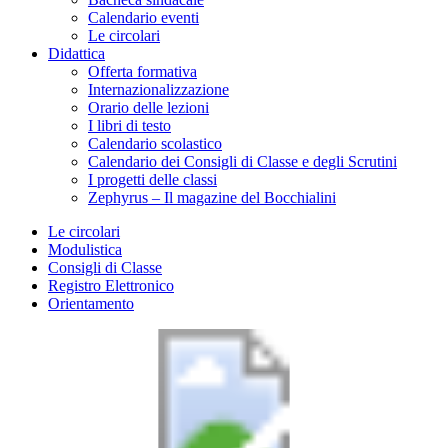
Calendario eventi
Le circolari
Didattica
Offerta formativa
Internazionalizzazione
Orario delle lezioni
I libri di testo
Calendario scolastico
Calendario dei Consigli di Classe e degli Scrutini
I progetti delle classi
Zephyrus – Il magazine del Bocchialini
Le circolari
Modulistica
Consigli di Classe
Registro Elettronico
Orientamento