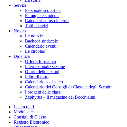
La storia
Servizi
Personale scolastico
Famiglie e studenti
Calendari ad uso interno
Tutti i servizi
Novità
Le notizie
Bacheca sindacale
Calendario eventi
Le circolari
Didattica
Offerta formativa
Internazionalizzazione
Orario delle lezioni
I libri di testo
Calendario scolastico
Calendario dei Consigli di Classe e degli Scrutini
I progetti delle classi
Zephyrus – Il magazine del Bocchialini
Le circolari
Modulistica
Consigli di Classe
Registro Elettronico