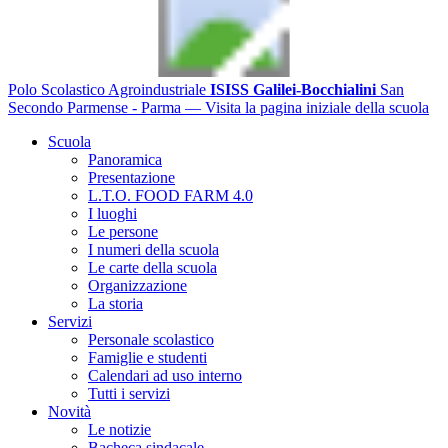
Polo Scolastico Agroindustriale
ISISS Galilei-Bocchialini
San
Secondo Parmense - Parma
— Visita la pagina iniziale della scuola
Scuola
Panoramica
Presentazione
L.T.O. FOOD FARM 4.0
I luoghi
Le persone
I numeri della scuola
Le carte della scuola
Organizzazione
La storia
Servizi
Personale scolastico
Famiglie e studenti
Calendari ad uso interno
Tutti i servizi
Novità
Le notizie
Bacheca sindacale