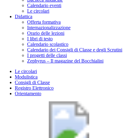
Calendario eventi
Le circolari
Didattica
Offerta formativa
Internazionalizzazione
Orario delle lezioni
I libri di testo
Calendario scolastico
Calendario dei Consigli di Classe e degli Scrutini
I progetti delle classi
Zephyrus – Il magazine del Bocchialini
Le circolari
Modulistica
Consigli di Classe
Registro Elettronico
Orientamento