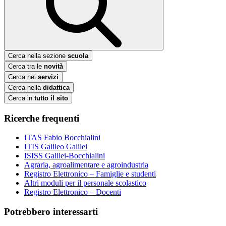
Cerca nella sezione
scuola
Cerca tra le
novità
Cerca nei
servizi
Cerca nella
didattica
Cerca in
tutto il sito
Ricerche frequenti
ITAS Fabio Bocchialini
ITIS Galileo Galilei
ISISS Galilei-Bocchialini
Agraria, agroalimentare e agroindustria
Registro Elettronico – Famiglie e studenti
Altri moduli per il personale scolastico
Registro Elettronico – Docenti
Potrebbero interessarti