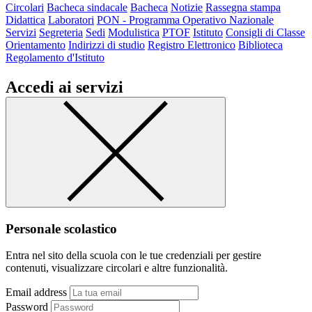
Circolari
Bacheca sindacale
Bacheca
Notizie
Rassegna stampa
Didattica
Laboratori
PON - Programma Operativo Nazionale
Servizi
Segreteria
Sedi
Modulistica
PTOF
Istituto
Consigli di Classe
Orientamento
Indirizzi di studio
Registro Elettronico
Biblioteca
Regolamento d'Istituto
Accedi ai servizi
Personale scolastico
Entra nel sito della scuola con le tue credenziali per gestire
contenuti, visualizzare circolari e altre funzionalità.
Email address
Password