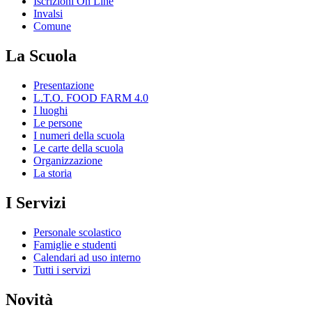
Iscrizioni On Line
Invalsi
Comune
La Scuola
Presentazione
L.T.O. FOOD FARM 4.0
I luoghi
Le persone
I numeri della scuola
Le carte della scuola
Organizzazione
La storia
I Servizi
Personale scolastico
Famiglie e studenti
Calendari ad uso interno
Tutti i servizi
Novità