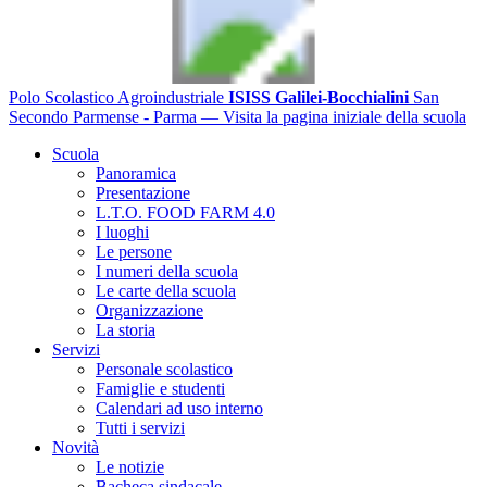
Polo Scolastico Agroindustriale
ISISS Galilei-Bocchialini
San
Secondo Parmense - Parma
— Visita la pagina iniziale della scuola
Scuola
Panoramica
Presentazione
L.T.O. FOOD FARM 4.0
I luoghi
Le persone
I numeri della scuola
Le carte della scuola
Organizzazione
La storia
Servizi
Personale scolastico
Famiglie e studenti
Calendari ad uso interno
Tutti i servizi
Novità
Le notizie
Bacheca sindacale