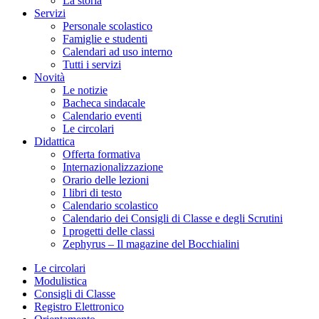
La storia
Servizi
Personale scolastico
Famiglie e studenti
Calendari ad uso interno
Tutti i servizi
Novità
Le notizie
Bacheca sindacale
Calendario eventi
Le circolari
Didattica
Offerta formativa
Internazionalizzazione
Orario delle lezioni
I libri di testo
Calendario scolastico
Calendario dei Consigli di Classe e degli Scrutini
I progetti delle classi
Zephyrus – Il magazine del Bocchialini
Le circolari
Modulistica
Consigli di Classe
Registro Elettronico