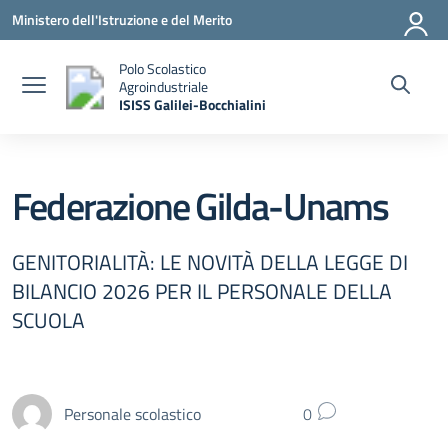
Vai ai contenuti
Vai al menu di navigazione
Vai al footer
Ministero dell'Istruzione e del Merito
Polo Scolastico
Agroindustriale
ISISS Galilei-Bocchialini
— Visita la pagina iniziale della scuola
Federazione Gilda-Unams
GENITORIALITÀ: LE NOVITÀ DELLA LEGGE DI
BILANCIO 2026 PER IL PERSONALE DELLA
SCUOLA
Personale scolastico
0