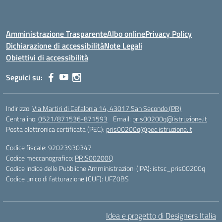
Amministrazione Trasparente
Albo online
Privacy Policy
Dichiarazione di accessibilità
Note Legali
Obiettivi di accessibilità
Seguici su:
Indirizzo:
Via Martiri di Cefalonia 14, 43017 San Secondo (PR)
Centralino:
0521/871536-871593
Email:
pris00200q@istruzione.it
Posta elettronica certificata (PEC):
pris00200q@pec.istruzione.it
Codice fiscale: 92023930347
Codice meccanografico:
PRIS00200Q
Codice Indice delle Pubbliche Amministrazioni (IPA): istsc_pris00200q
Codice unico di fatturazione (CUF): UFZ0BS
Idea e progetto di Designers Italia