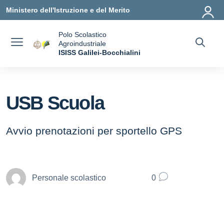
Vai ai contenuti
Vai al menu di navigazione
Vai al footer
Ministero dell'Istruzione e del Merito
Polo Scolastico
Agroindustriale
a
ISISS Galilei-Bocchialini
— Visita la pagina iniziale della scuola
USB Scuola
Avvio prenotazioni per sportello GPS
Personale scolastico
0