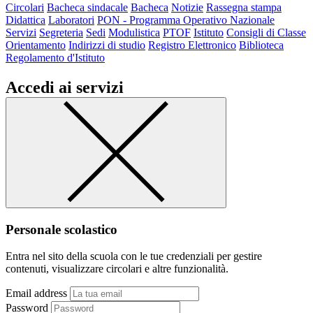
Circolari
Bacheca sindacale
Bacheca
Notizie
Rassegna stampa
Didattica
Laboratori
PON - Programma Operativo Nazionale
Servizi
Segreteria
Sedi
Modulistica
PTOF
Istituto
Consigli di Classe
Orientamento
Indirizzi di studio
Registro Elettronico
Biblioteca
Regolamento d'Istituto
Accedi ai servizi
Personale scolastico
Entra nel sito della scuola con le tue credenziali per gestire
contenuti, visualizzare circolari e altre funzionalità.
Email address
Password