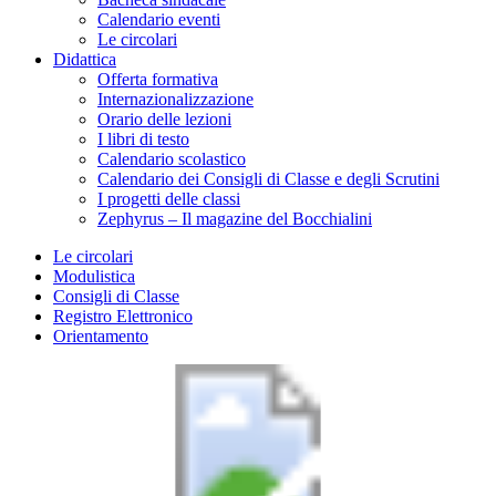
Calendario eventi
Le circolari
Didattica
Offerta formativa
Internazionalizzazione
Orario delle lezioni
I libri di testo
Calendario scolastico
Calendario dei Consigli di Classe e degli Scrutini
I progetti delle classi
Zephyrus – Il magazine del Bocchialini
Le circolari
Modulistica
Consigli di Classe
Registro Elettronico
Orientamento