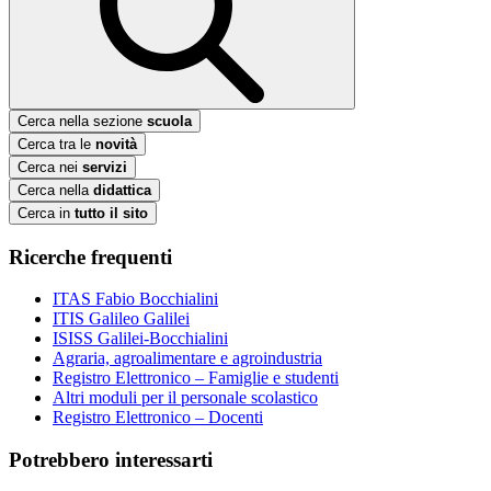
Cerca nella sezione
scuola
Cerca tra le
novità
Cerca nei
servizi
Cerca nella
didattica
Cerca in
tutto il sito
Ricerche frequenti
ITAS Fabio Bocchialini
ITIS Galileo Galilei
ISISS Galilei-Bocchialini
Agraria, agroalimentare e agroindustria
Registro Elettronico – Famiglie e studenti
Altri moduli per il personale scolastico
Registro Elettronico – Docenti
Potrebbero interessarti