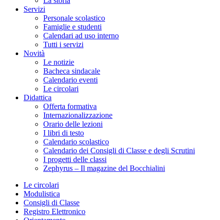
La storia
Servizi
Personale scolastico
Famiglie e studenti
Calendari ad uso interno
Tutti i servizi
Novità
Le notizie
Bacheca sindacale
Calendario eventi
Le circolari
Didattica
Offerta formativa
Internazionalizzazione
Orario delle lezioni
I libri di testo
Calendario scolastico
Calendario dei Consigli di Classe e degli Scrutini
I progetti delle classi
Zephyrus – Il magazine del Bocchialini
Le circolari
Modulistica
Consigli di Classe
Registro Elettronico