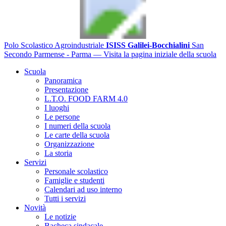
Polo Scolastico Agroindustriale
ISISS Galilei-Bocchialini
San
Secondo Parmense - Parma
— Visita la pagina iniziale della scuola
Scuola
Panoramica
Presentazione
L.T.O. FOOD FARM 4.0
I luoghi
Le persone
I numeri della scuola
Le carte della scuola
Organizzazione
La storia
Servizi
Personale scolastico
Famiglie e studenti
Calendari ad uso interno
Tutti i servizi
Novità
Le notizie
Bacheca sindacale