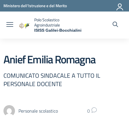
Vai ai contenuti
Vai al menu di navigazione
Vai al footer
Ministero dell'Istruzione e del Merito
Polo Scolastico
Agroindustriale
ISISS Galilei-Bocchialini
— Visita la pagina iniziale della scuola
Anief Emilia Romagna
COMUNICATO SINDACALE A TUTTO IL
PERSONALE DOCENTE
Personale scolastico
0