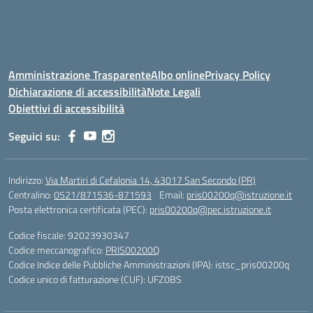
Amministrazione Trasparente
Albo online
Privacy Policy
Dichiarazione di accessibilità
Note Legali
Obiettivi di accessibilità
Seguici su:
Indirizzo:
Via Martiri di Cefalonia 14, 43017 San Secondo (PR)
Centralino:
0521/871536-871593
Email:
pris00200q@istruzione.it
Posta elettronica certificata (PEC):
pris00200q@pec.istruzione.it
Codice fiscale: 92023930347
Codice meccanografico:
PRIS00200Q
Codice Indice delle Pubbliche Amministrazioni (IPA): istsc_pris00200q
Codice unico di fatturazione (CUF): UFZ0BS