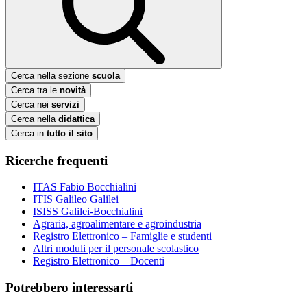
Cerca nella sezione
scuola
Cerca tra le
novità
Cerca nei
servizi
Cerca nella
didattica
Cerca in
tutto il sito
Ricerche frequenti
ITAS Fabio Bocchialini
ITIS Galileo Galilei
ISISS Galilei-Bocchialini
Agraria, agroalimentare e agroindustria
Registro Elettronico – Famiglie e studenti
Altri moduli per il personale scolastico
Registro Elettronico – Docenti
Potrebbero interessarti