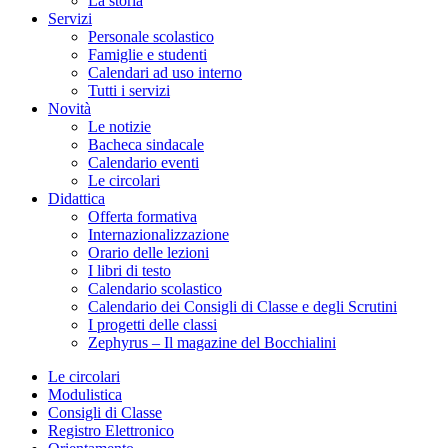
La storia
Servizi
Personale scolastico
Famiglie e studenti
Calendari ad uso interno
Tutti i servizi
Novità
Le notizie
Bacheca sindacale
Calendario eventi
Le circolari
Didattica
Offerta formativa
Internazionalizzazione
Orario delle lezioni
I libri di testo
Calendario scolastico
Calendario dei Consigli di Classe e degli Scrutini
I progetti delle classi
Zephyrus – Il magazine del Bocchialini
Le circolari
Modulistica
Consigli di Classe
Registro Elettronico