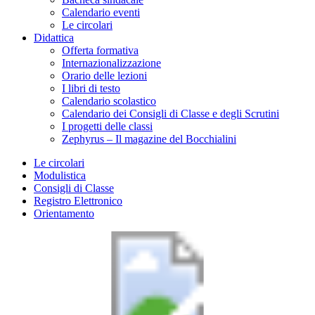
Calendario eventi
Le circolari
Didattica
Offerta formativa
Internazionalizzazione
Orario delle lezioni
I libri di testo
Calendario scolastico
Calendario dei Consigli di Classe e degli Scrutini
I progetti delle classi
Zephyrus – Il magazine del Bocchialini
Le circolari
Modulistica
Consigli di Classe
Registro Elettronico
Orientamento