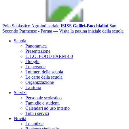
Polo Scolastico Agroindustriale
ISISS Galilei-Bocchialini
San
Secondo Parmense - Parma
— Visita la pagina iniziale della scuola
Scuola
Panoramica
Presentazione
L.T.O. FOOD FARM 4.0
I luoghi
Le persone
I numeri della scuola
Le carte della scuola
Organizzazione
La storia
Servizi
Personale scolastico
Famiglie e studenti
Calendari ad uso interno
Tutti i servizi
Novità
Le notizie
Bacheca sindacale