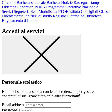
Circolari
Bacheca sindacale
Bacheca
Notizie
Rassegna stampa
Didattica
Laboratori
PON - Programma Operativo Nazionale
Servizi
Segreteria
Sedi
Modulistica
PTOF
Istituto
Consigli di Classe
Orientamento
Indirizzi di studio
Registro Elettronico
Biblioteca
Regolamento d'Istituto
Accedi ai servizi
Personale scolastico
Entra nel sito della scuola con le tue credenziali per gestire
contenuti, visualizzare circolari e altre funzionalità.
Email address
Password